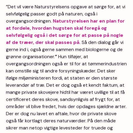
”Det vil være Naturstyrelsens opgave at sørge for, at vi
selvfølgelig passer godt på naturen, også i
overgangsordningen.
Naturstyrelsen har en plan for
at fordele, hvordan hugsten skal foregå og
selvfølgelig også i det sørge for at passe på nogle
af de træer, der skal passes på.
Så den dialog går vi
gerne ind i, også gerne sammen med biologerne og de
grønne organisationer.
”
Hun tilføjer, at
overgangsordningen også er til for at tømmerindustrien
kan omstille sig til andre forsyningskæder. Det sker
ifølge miljøministeren fordi, at staten er den største
leverandør af træ. Det er dog også et kendt faktum, at
mange private skovejere hidtil har været uvillige til at få
certificeret deres skove, sandsynligvis af frygt for, at
områder vil blive fredet, hvis der opdages sjældne arter.
Der er dog nu lavet en aftale, hvor de private skove
også får kortlagt deres naturværdier. På den måde
sikrer man netop vigtige levesteder for truede og