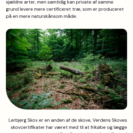
sjældne arter, men samtidig kan private af samme
grund levere mere certificeret træ, som er produceret
på en mere naturskånsom måde.
Lerbjerg Skov er en anden af de skove, Verdens Skoves
skovcertifikater har været med til at frikøbe og lægge