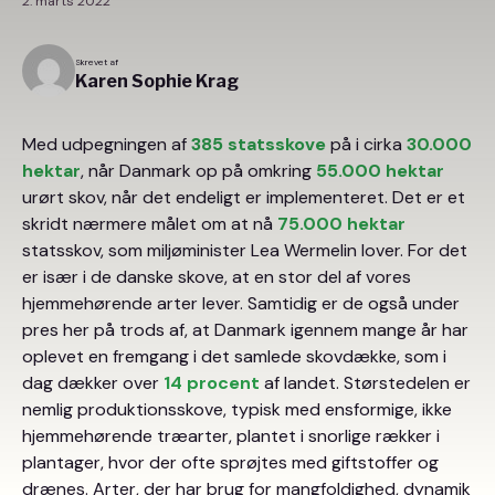
2. marts 2022
Skrevet af
Karen Sophie Krag
Med udpegningen af
385 statsskove
på i cirka
30.000
hektar
, når Danmark op på omkring
55.000 hektar
urørt skov, når det endeligt er implementeret. Det er et
skridt nærmere målet om at nå
75.000 hektar
statsskov, som miljøminister Lea Wermelin lover. For det
er især i de danske skove, at en stor del af vores
hjemmehørende arter lever. Samtidig er de også under
pres her på trods af, at Danmark igennem mange år har
oplevet en fremgang i det samlede skovdække, som i
dag dækker over
14 procent
af landet. Størstedelen er
nemlig produktionsskove, typisk med ensformige, ikke
hjemmehørende træarter, plantet i snorlige rækker i
plantager, hvor der ofte sprøjtes med giftstoffer og
drænes. Arter, der har brug for mangfoldighed, dynamik