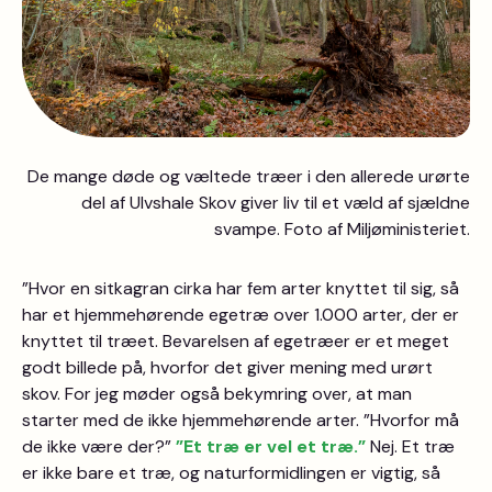
De mange døde og væltede træer i den allerede urørte
del af Ulvshale Skov giver liv til et væld af sjældne
svampe. Foto af Miljøministeriet.
”Hvor en sitkagran cirka har fem arter knyttet til sig, så
har et hjemmehørende egetræ over 1.000 arter, der er
knyttet til træet. Bevarelsen af egetræer er et meget
godt billede på, hvorfor det giver mening med urørt
skov. For jeg møder også bekymring over, at man
starter med de ikke hjemmehørende arter. ”Hvorfor må
de ikke være der?”
”Et træ er vel et træ.”
Nej. Et træ
er ikke bare et træ, og naturformidlingen er vigtig, så