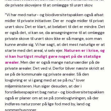
de private skovejere til at omlægge til urørt skov.
”Vi har med natur- og biodiversitetspakken også afsat
midler til private initiativer. Der er nogle midler til privat
urørt skov. Det er klart, at beløbet til det er mindre. Det
er også det, vi kan se, da ansøgningerne til at omlægge
private skove til urørt skov ikke er så mange, som man
kunne ønske sig. Vi har sagt, at det mest naturlige er at
starte med det areal, vi selv ejer.
Naturen er i krise, og
vi kan hurtigst muligt gøre noget på de statslige
arealer.
Men der er også mange naturværdier på de
private arealer. Det ved vi. Derfor bliver næste skridt at
se på de kommunale og private arealer. Så den
lovgivning er vi i gang med at se på nu,” lover
miljøministeren. Hun siger desuden, at der i
forståelsespapiret bag natur- og biodiversitetspakken
også er planer om at se på zonelovgivningen, så der
indføres naturzoner på lige fod med by, land og
sommerhuszoner.