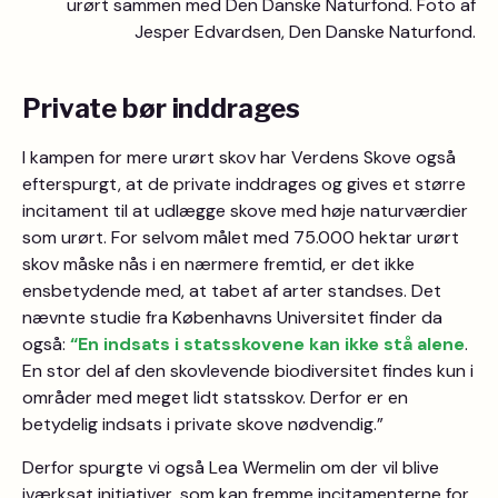
urørt sammen med Den Danske Naturfond. Foto af
Jesper Edvardsen, Den Danske Naturfond.
Private bør inddrages
I kampen for mere urørt skov har Verdens Skove også
efterspurgt, at de private inddrages og gives et større
incitament til at udlægge skove med høje naturværdier
som urørt. For selvom målet med 75.000 hektar urørt
skov måske nås i en nærmere fremtid, er det ikke
ensbetydende med, at tabet af arter standses. Det
nævnte studie fra Københavns Universitet finder da
også:
“En indsats i statsskovene kan ikke stå alene
.
En stor del af den skovlevende biodiversitet findes kun i
områder med meget lidt statsskov. Derfor er en
betydelig indsats i private skove nødvendig.”
Derfor spurgte vi også Lea Wermelin om der vil blive
iværksat initiativer, som kan fremme incitamenterne for