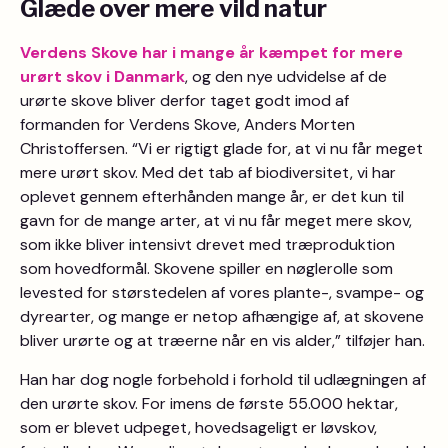
Glæde over mere vild natur
Verdens Skove har i mange år kæmpet for mere
urørt skov i Danmark
, og den nye udvidelse af de
urørte skove bliver derfor taget godt imod af
formanden for Verdens Skove, Anders Morten
Christoffersen. “Vi er rigtigt glade for, at vi nu får meget
mere urørt skov. Med det tab af biodiversitet, vi har
oplevet gennem efterhånden mange år, er det kun til
gavn for de mange arter, at vi nu får meget mere skov,
som ikke bliver intensivt drevet med træproduktion
som hovedformål. Skovene spiller en nøglerolle som
levested for størstedelen af vores plante-, svampe- og
dyrearter, og mange er netop afhængige af, at skovene
bliver urørte og at træerne når en vis alder,” tilføjer han.
Han har dog nogle forbehold i forhold til udlægningen af
den urørte skov. For imens de første 55.000 hektar,
som er blevet udpeget, hovedsageligt er løvskov,