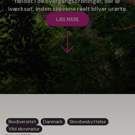
fældet i de overgangsordninger, der er
iværksat, inden skovene reelt bliver urørte.
LÆS MERE
Biodiversitet
, 
Danmark
, 
Skovbeskyttelse
, 
Vild skovnatur