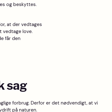
res og beskyttes.
 for, at der vedtages
at vedtage love.
e får den
k sag
lige forbrug. Derfor er det nødvendigt, at vi
vdrift på naturen.