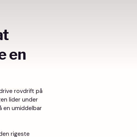
at
e en
drive rovdrift på
gen lider under
nå en umiddelbar
den rigeste