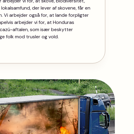
arbejder vi for, at skove, biodiversitet,
 lokalsamfund, der lever af skovene, får en
 Vi arbejder også for, at lande forpligter
mpelvis arbejder vi for, at Honduras
Escazú-aftalen, som især beskytter
e folk mod trusler og vold.