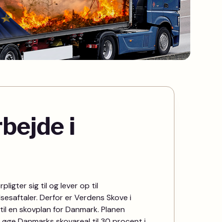
rbejde i
ligter sig til og lever op til
sesaftaler. Derfor er Verdens Skove i
il en skovplan for Danmark. Planen
 øge Danmarks skovareal til 30 procent i