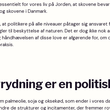
 essentielt for vores liv på Jorden, at skovene beva
og skovene i Danmark.
, at politikere på alle niveauer påtager sig ansvaret
ler til beskyttelse af naturen. Det er dog ikke nok 
håndhævelsen af disse love er afgørende for, om d
raksis.
rydning er en politis
om palmeolie, soja og oksekød, som ender i vores dag
ndre de strukturer og incitamenter, der fremmer ro