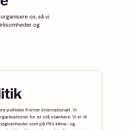
de
organisere os, så vi
 virksomheder og
itik
e politiske fronter internationalt. Vi
anisationer for at stå stærkere. Vi er til
e begivenheder som på FN´s klima- og