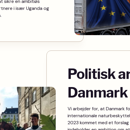
t sikre en ambitiøs
rtnere i især Uganda og
.
Politisk a
Danmark
Vi arbejder for, at Danmark forp
internationale naturbeskyttel
2023 kommet med et forslag t
indeholder en ambition om at