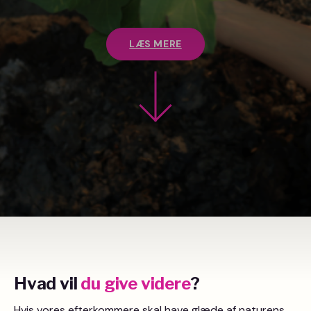
LÆS MERE
Hvad vil
du give videre
?
Hvis vores efterkommere skal have glæde af naturens