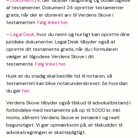
–
Dokument24
, der tilbyder rådgivning og udfærdigelse
af testamenter. Dokument 24 opretter testamenter
gratis, når der er doneret arv til Verdens Skove i
testamentet.
Følg linket her
.
–
Legal Desk
, hvor du nemt og hurtigt kan oprette dine
juridiske dokumenter. Legal Desk tilbyder også at
oprette dit testamente gratis, når du i formularen
vælger at tilgodese Verdens Skove i dit
testamente.
Følg linket her
.
Husk at du stadig skal bestille tid til notaren, så
testamentet kan blive notarunderskrevet. Se hvordan
du gør
her
.
Verdens Skove tilbyder også tilskud til advokatbistand i
forbindelse med testamente på op til 5.000 kr. inkl.
moms, såfremt Verdens Skove er betænkt og reelt
begunstiget. Vi gør opmærksom på, at tilskuddet til
advokatregningen er skattepligtigt.