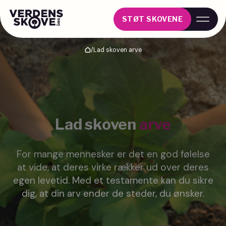
STØT SKOVENE
/
Lad skoven arve
Hjem
Lad skoven
arve
For mange mennesker er det en god følelse
at vide, at deres virke rækker ud over deres
egen levetid. Med et testamente kan du sikre
dig, at din arv ender de steder, du ønsker.