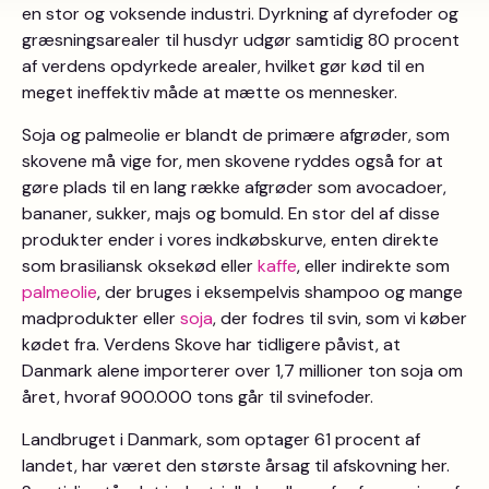
en stor og voksende industri. Dyrkning af dyrefoder og
græsningsarealer til husdyr udgør samtidig 80 procent
af verdens opdyrkede arealer, hvilket gør kød til en
meget ineffektiv måde at mætte os mennesker.
Soja og palmeolie er blandt de primære afgrøder, som
skovene må vige for, men skovene ryddes også for at
gøre plads til en lang række afgrøder som avocadoer,
bananer, sukker, majs og bomuld. En stor del af disse
produkter ender i vores indkøbskurve, enten direkte
som brasiliansk oksekød eller
kaffe
, eller indirekte som
palmeolie
, der bruges i eksempelvis shampoo og mange
madprodukter eller
soja
, der fodres til svin, som vi køber
kødet fra. Verdens Skove har tidligere påvist, at
Danmark alene importerer over 1,7 millioner ton soja om
året, hvoraf 900.000 tons går til svinefoder.
Landbruget i Danmark, som optager 61 procent af
landet, har været den største årsag til afskovning her.