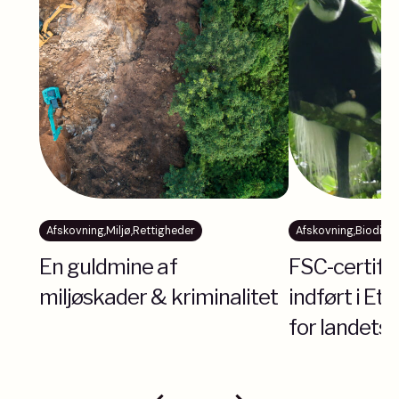
Afskovning
,
Miljø
,
Rettigheder
Afskovning
,
Biodiver
En guldmine af
FSC-certific
miljøskader & kriminalitet
indført i Eti
for landets