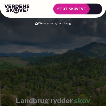
STØT SKOVENE
/
Skovrydning
/
Landbrug
Hjem
Landbrug rydder
skov