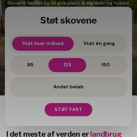
Skovene fældes for at give plads til afgrøder og husdyr.
Støt skovene
Støt hver måned
Støt én gang
85
125
150
STØT FAST
I det meste af verden er
landbrug