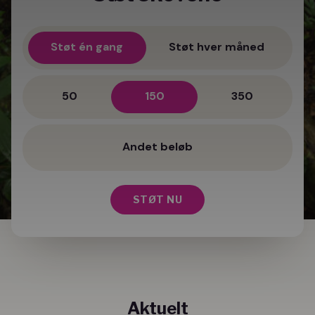
Støt én gang
Støt hver måned
50
150
350
STØT NU
Aktuelt