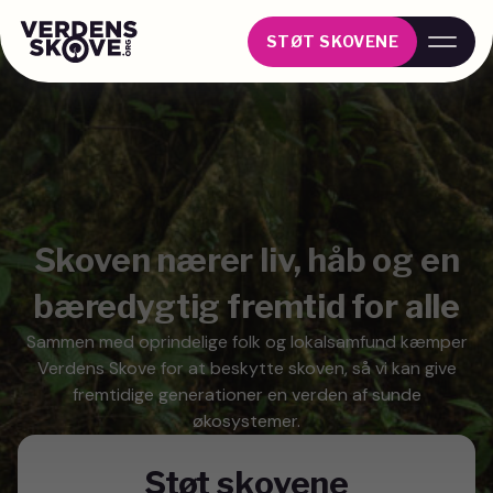
STØT SKOVENE
Skoven nærer liv, håb og en
bæredygtig fremtid for alle
Sammen med oprindelige folk og lokalsamfund kæmper
Verdens Skove for at beskytte skoven, så vi kan give
fremtidige generationer en verden af sunde
økosystemer.
Støt skovene