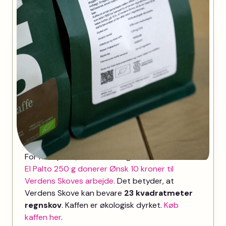
Verdens Skove x Ønsk
Verdens Skove og Ønsk kaffe har indgået et
samarbejde der skal bevare mere
regnskov. Begge organisationer har arbejdet
med skovlandbrug i flere år. Verdens Skove
beskytter 26 skove verden over og Ønsk kan i
dag sige, at de har plantet 50.000 træer.
For hver pose, der bliver solgt af
Limited Edition
El Palto 250 g donerer Ønsk 10 kroner til
Verdens Skoves arbejde.
Det betyder, at
Verdens Skove kan bevare
23 kvadratmeter
regnskov
. Kaffen er økologisk dyrket.
Køb
kaffen her
.