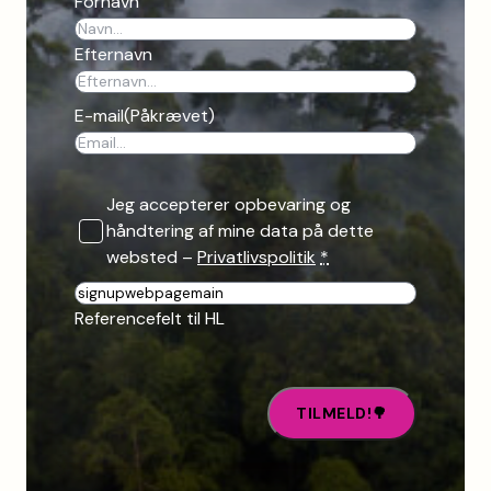
Fornavn
Efternavn
E-mail
(Påkrævet)
Jeg accepterer opbevaring og
håndtering af mine data på dette
websted –
Privatlivspolitik
*
R
e
Referencefelt til HL
f
e
r
e
n
c