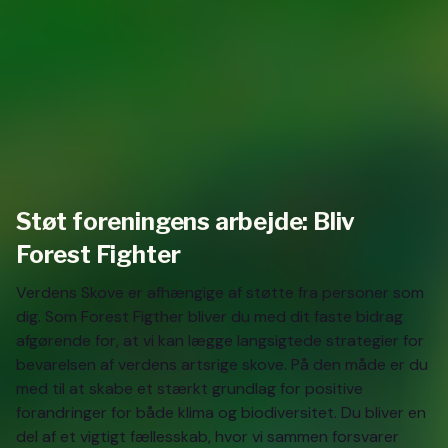
Støt foreningens arbejde: Bliv
Forest Fighter
Verdens Skove er afhængige af støtte fra personer som
dig. Som Forest Figther bliver du med dit faste bidrag
afgørende for, at vi kan lægge langsigtede strategier for
bevarelsen af verdens artsrige skove. På den måde er du
med til at skabe et stærkt grundlag for positive
forandringer for både klima og biodiversitet. Du bliver en
del af et vigtigt fællesskab, hvor vi sammen forsvarer