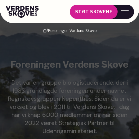
STØT SKOVENE
/
Foreningen Verdens Skove
Hjem
Foreningen Verdens Skove
Det var en gruppe biologistuderende, der i
1983 grundlagde foreningen under navnet
Regnskovsgruppen Nepenthes. Siden da er vi
vokset og blev i 2011 til Verdens Skove. I dag
har vi knap 6.000 medlemmer og har siden
2022 været Strategisk Partner til
Udenrigsministeriet.