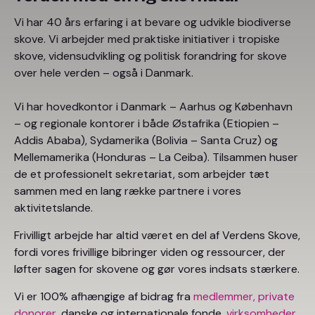
Vi har 40 års erfaring i at bevare og udvikle biodiverse
skove. Vi arbejder med praktiske initiativer i tropiske
skove, vidensudvikling og politisk forandring for skove
over hele verden – også i Danmark.
Vi har hovedkontor i Danmark – Aarhus og København
– og regionale kontorer i både Østafrika (Etiopien –
Addis Ababa), Sydamerika (Bolivia – Santa Cruz) og
Mellemamerika (Honduras – La Ceiba). Tilsammen huser
de et professionelt sekretariat, som arbejder tæt
sammen med en lang række partnere i vores
aktivitetslande.
Frivilligt arbejde har altid været en del af Verdens Skove,
fordi vores frivillige bibringer viden og ressourcer, der
løfter sagen for skovene og gør vores indsats stærkere.
Vi er 100% afhængige af bidrag fra
medlemmer,
private
donorer
, danske og internationale fonde,
virksomheder