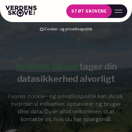
STØT SKOVENE
/
Cookie- og privatlivspolitik
Hjem
Verdens Skove
tager din
datasikkerhed alvorligt
I vores cookie- og privatlivspolitik kan du se,
hvordan vi indsamler, opbevarer og bruger
dine data. Du er altid velkommen til at
kontakte os, hvis du har spørgsmål.