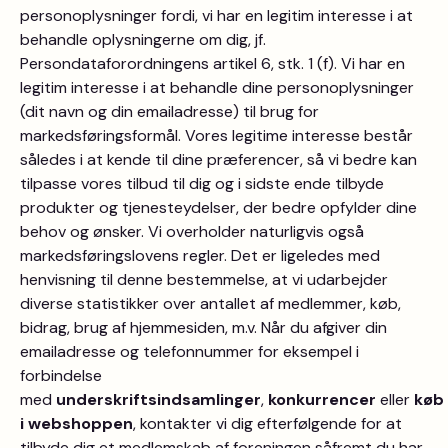
personoplysninger fordi, vi har en legitim interesse i at
behandle oplysningerne om dig, jf.
Persondataforordningens artikel 6, stk. 1 (f). Vi har en
legitim interesse i at behandle dine personoplysninger
(dit navn og din emailadresse) til brug for
markedsføringsformål. Vores legitime interesse består
således i at kende til dine præferencer, så vi bedre kan
tilpasse vores tilbud til dig og i sidste ende tilbyde
produkter og tjenesteydelser, der bedre opfylder dine
behov og ønsker. Vi overholder naturligvis også
markedsføringslovens regler. Det er ligeledes med
henvisning til denne bestemmelse, at vi udarbejder
diverse statistikker over antallet af medlemmer, køb,
bidrag, brug af hjemmesiden, m.v. Når du afgiver din
emailadresse og telefonnummer for eksempel i
forbindelse
med
underskriftsindsamlinger
,
konkurrencer
eller
køb
i webshoppen
, kontakter vi dig efterfølgende for at
tilbyde dig et medlemskab af foreningen såfremt du har