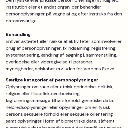
Den fysiske eller juridiske person, offentlige myndighed,
institution eller et andet organ, der behandler
personoplysninger på vegne af og efter instruks fra den
dataansvarlige.
Behandling
Enhver aktivitet eller række af aktiviteter som involverer
brug af personoplysninger, fx indsamling, registrering,
systematisering, ændring af, søgning i, sammenstilling,
overladelse eller videregivelse til personer,
myndigheder, selskaber m.v. uden for Verdens Skove.
Særlige kategorier af personoplysninger
Oplysninger om race eller etnisk oprindelse, politisk,
religiøs eller filosofisk overbevisning,
fagforeningsmæssige tilhørsforhold, genetiske data,
helbredsoplysninger eller oplysninger om en fysisk
persons seksuelle forhold eller seksuelle orientering
samt oplysninger i form af biometriske data, såfremt
biometriske data behandles med det formål entydigt at