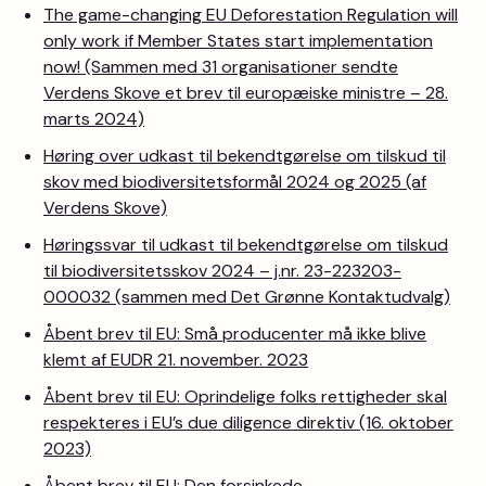
The game-changing EU Deforestation Regulation will
only work if Member States start implementation
now! (Sammen med 31 organisationer sendte
Verdens Skove et brev til europæiske ministre – 28.
marts 2024)
Høring over udkast til bekendtgørelse om tilskud til
skov med biodiversitetsformål 2024 og 2025 (af
Verdens Skove)
Høringssvar til udkast til bekendtgørelse om tilskud
til biodiversitetsskov 2024 – j.nr. 23-223203-
000032 (sammen med Det Grønne Kontaktudvalg)
Åbent brev til EU: Små producenter må ikke blive
klemt af EUDR 21. november. 2023
Åbent brev til EU: Oprindelige folks rettigheder skal
respekteres i EU’s due diligence direktiv (16. oktober
2023)
Åbent brev til EU: Den forsinkede