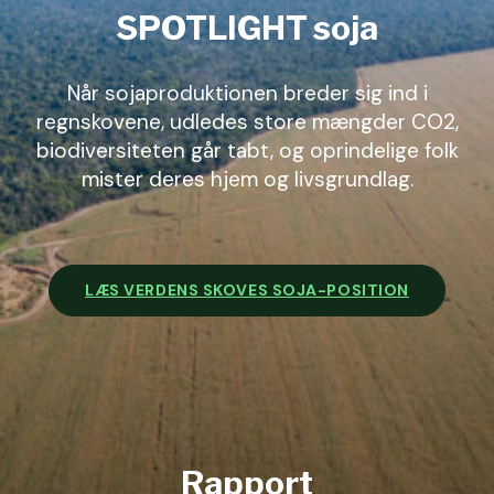
SPOTLIGHT soja
Når sojaproduktionen breder sig ind i
regnskovene, udledes store mængder CO2,
biodiversiteten går tabt, og oprindelige folk
mister deres hjem og livsgrundlag.
LÆS VERDENS SKOVES SOJA-POSITION
Rapport