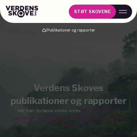
STØT SKOVENE
/
Publikationer og rapporter
Hjem
Verdens Skoves
publikationer og rapporter
Her kan du læse vores vores
positionspapirer
,
rapporter
,
working papers
,
høringssvar & politiske
breve
.