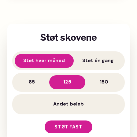
Støt skovene
Støt hver måned
Støt én gang
85
125
150
STØT FAST