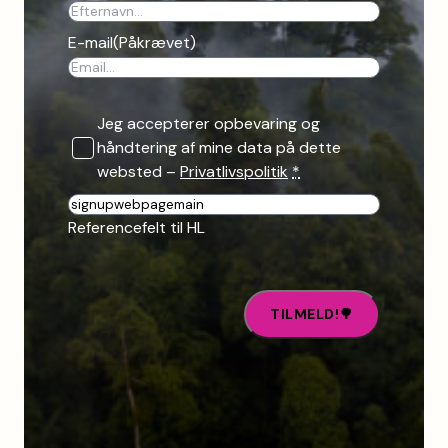
E-mail
(Påkrævet)
Jeg accepterer opbevaring og
håndtering af mine data på dette
websted –
Privatlivspolitik
*
R
e
Referencefelt til HL
f
e
r
e
n
c
e