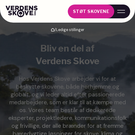
STØT SKOVENE
/
Ledige stillinger
Hjem
Bliv en del af
Verdens Skove
Hos Verdens Skove arbejder vi for at
beskytte skovene, både herhjemme og
globalt, og vi leder altid efter passionerede
medarbejdere, som er klar til at kæmpe med
os. Vores team består af dedikerede
eksperter, projektledere, kommunikationsfolk
og frivillige, der alle brænder for at fremme
bæredygtige løsninger for skove, klima og