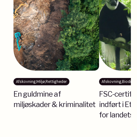
Afskovning
,
Miljø
,
Rettigheder
Afskovning
,
Biodiver
En guldmine af
FSC-certific
miljøskader & kriminalitet
indført i Eti
for landets