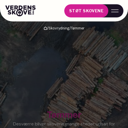
STØT SKOVENE
/
Skovrydning
/
Tømmer
Hjem
Tømmer
Desværre bliver skovene mange steder udsat for