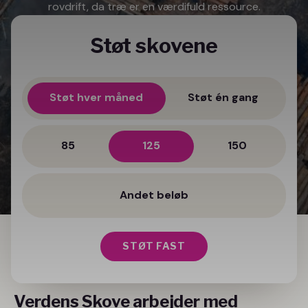
rovdrift, da træ er en værdifuld ressource.
Støt skovene
Støt hver måned
Støt én gang
85
125
150
STØT FAST
Verdens Skove arbejder med