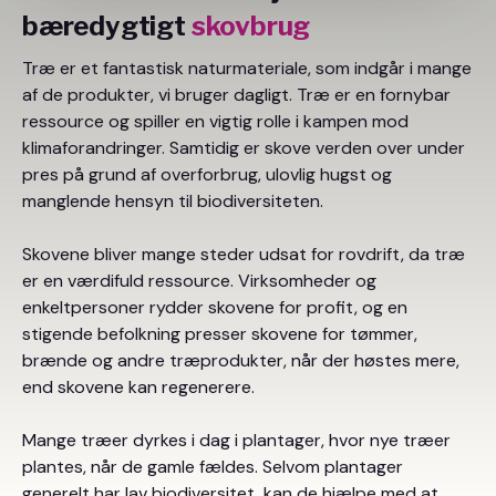
bæredygtigt
skovbrug
Træ er et fantastisk naturmateriale, som indgår i mange
af de produkter, vi bruger dagligt. Træ er en fornybar
ressource og spiller en vigtig rolle i kampen mod
klimaforandringer. Samtidig er skove verden over under
pres på grund af overforbrug, ulovlig hugst og
manglende hensyn til biodiversiteten.
Skovene bliver mange steder udsat for rovdrift, da træ
er en værdifuld ressource. Virksomheder og
enkeltpersoner rydder skovene for profit, og en
stigende befolkning presser skovene for tømmer,
brænde og andre træprodukter, når der høstes mere,
end skovene kan regenerere.
Mange træer dyrkes i dag i plantager, hvor nye træer
plantes, når de gamle fældes. Selvom plantager
generelt har lav biodiversitet, kan de hjælpe med at