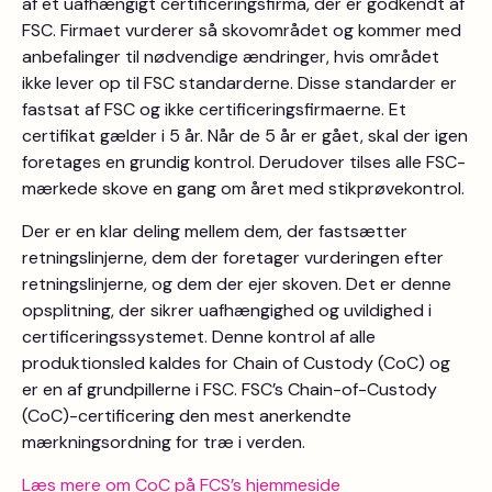
af et uafhængigt certificeringsfirma, der er godkendt af
FSC. Firmaet vurderer så skovområdet og kommer med
anbefalinger til nødvendige ændringer, hvis området
ikke lever op til FSC standarderne. Disse standarder er
fastsat af FSC og ikke certificeringsfirmaerne. Et
certifikat gælder i 5 år. Når de 5 år er gået, skal der igen
foretages en grundig kontrol. Derudover tilses alle FSC-
mærkede skove en gang om året med stikprøvekontrol.
Der er en klar deling mellem dem, der fastsætter
retningslinjerne, dem der foretager vurderingen efter
retningslinjerne, og dem der ejer skoven. Det er denne
opsplitning, der sikrer uafhængighed og uvildighed i
certificeringssystemet. Denne kontrol af alle
produktionsled kaldes for Chain of Custody (CoC) og
er en af grundpillerne i FSC. FSC’s Chain-of-Custody
(CoC)-certificering den mest anerkendte
mærkningsordning for træ i verden.
Læs mere om CoC på FCS’s hjemmeside