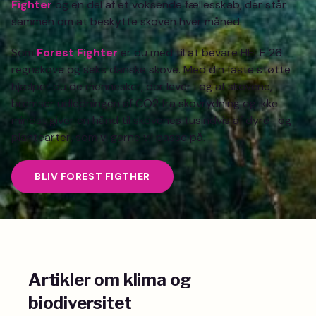
Fighter
og en del af et voksende fællesskab, der står
sammen om at beskytte skoven hver måned.
Som
Forest Fighter
er du med til at bevare HELE 26
regnskove og seks danske skove. Med din faste støtte
hjælper du de mennesker, der lever i og af skovene,
bremser udledningen af CO2 fra skovrydning og ikke
mindst giver en hånd til skovenes tusindvis af dyre- og
plantearter, som vi gerne vil passe på.
BLIV FOREST FIGTHER
Artikler om klima og
biodiversitet