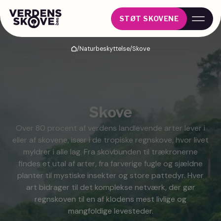
STØT SKOVENE
/
Naturbeskyttelse
/
Skove
Hjem
Skove
Over 80 procent af verdens landlevende arter lever i
eller af skovene, især i de tropiske regnskove, hvor livet
myldrer i alle lag. Fra skovbunden til trækronerne
findes et utal af arter, fra farverige fugle og sjældne
planter til mystiske insekter og store pattedyr. Hver
art bidrager til det komplekse netværk, der gør
regnskoven til en af klodens mest livlige og
mangfoldige levesteder.