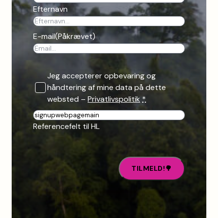
Efternavn
E-mail
(Påkrævet)
Jeg accepterer opbevaring og
håndtering af mine data på dette
websted –
Privatlivspolitik
*
R
e
Referencefelt til HL
f
e
r
e
n
c
e