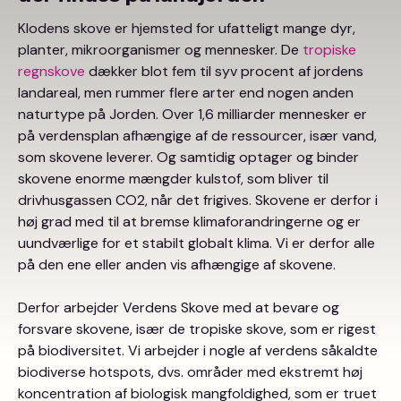
Klodens skove er hjemsted for ufatteligt mange dyr,
planter, mikroorganismer og mennesker. De
tropiske
regnskove
dækker blot fem til syv procent af jordens
landareal, men rummer flere arter end nogen anden
naturtype på Jorden. Over 1,6 milliarder mennesker er
på verdensplan afhængige af de ressourcer, især vand,
som skovene leverer. Og samtidig optager og binder
skovene enorme mængder kulstof, som bliver til
drivhusgassen CO
2
, når det frigives. Skovene er derfor i
høj grad med til at bremse klimaforandringerne og er
uundværlige for et stabilt globalt klima. Vi er derfor alle
på den ene eller anden vis afhængige af skovene.
Derfor arbejder Verdens Skove med at bevare og
forsvare skovene, især de tropiske skove, som er rigest
på biodiversitet. Vi arbejder i nogle af verdens såkaldte
biodiverse hotspots, dvs. områder med ekstremt høj
koncentration af biologisk mangfoldighed, som er truet