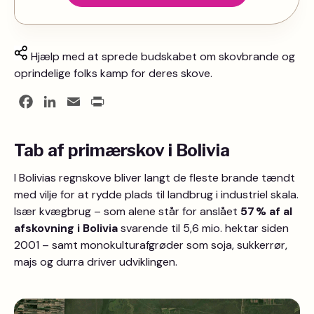
Hjælp med at sprede budskabet om skovbrande og
oprindelige folks kamp for deres skove.
Facebook
LinkedIn
Email
Print
Tab af primærskov i Bolivia
I Bolivias regnskove bliver langt de fleste brande tændt
med vilje for at rydde plads til landbrug i industriel skala.
Især kvægbrug – som alene står for anslået
57 % af al
afskovning i Bolivia
svarende til 5,6 mio. hektar siden
2001 – samt monokulturafgrøder som soja, sukkerrør,
majs og durra driver udviklingen.