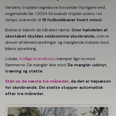
Verdens tropiske regnskove forsvinder hurtigere end
nogensinde før. I 2024 forsvandt tropisk urskov i et
tempo svarende til
18 fodboldbaner hvert minut
.
Bolivia er blandt de hårdest ramte.
Over halvdelen af
skovtabet skyldes voldsomme skovbrande,
som er
drevet af klimaforandringer og manglende indsats mod
ildens spredning.
Lokale,
frivillige brandkorps
kæmper lige nu mod
flammerne. De mangler ikke mod.
De mangler udstyr,
træning og støtte
.
Støt os de næste tre måneder
, da det er højsæson
for skovbrande. Din støtte stopper automatisk
efter tre måneder.