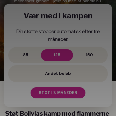
mennesker globalt. Hjælp os med at handle nu.
Vær med i kampen
Din støtte stopper automatisk efter tre
måneder.
85
125
150
STØT I 3 MÅNEDER
Støt Bolivias kamp mod flammerne