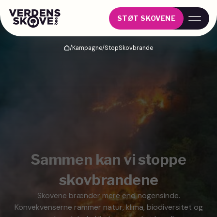
STØT SKOVENE
/
Kampagne
/
StopSkovbrande
Hjem
Sammen kan vi stoppe
skovbrandene
Skovene brænder mere end nogensinde.
Konvekvenserne rammer natur, klima, biodiversitet og