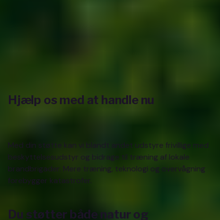
Hjælp os med at handle nu
Med din støtte kan vi blandt andet udstyre frivillige med
beskyttelsesudstyr og bidrage til træning af lokale
brandbrigader. Mere træning, teknologi og overvågning
forebygger katastrofer.
Du støtter både natur og