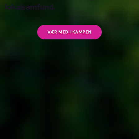
lokalsamfund.
VÆR MED I KAMPEN