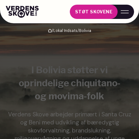
STØT SKOVENE
/
Lokal Indsats
/
Bolivia
Hjem
I ​​Bolivia støtter vi
oprindelige chiquitano-
og movima-folk
Verdens Skove arbejder primært i Santa Cruz
og Beni med udvikling af ​​bæredygtig
skovforvaltning, brandslukning,
miljøovervågning og uddannelse af unge