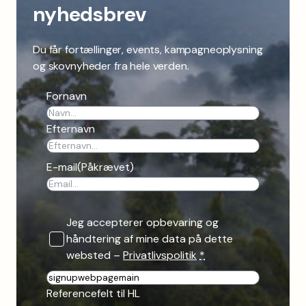
nyhedsbrev
Du får fortællinger, events, kampagneoplysning
og skovnyheder fra hele verden.
Fornavn
Efternavn
E-mail
(Påkrævet)
Jeg accepterer opbevaring og
håndtering af mine data på dette
websted –
Privatlivspolitik
*
R
e
Referencefelt til HL