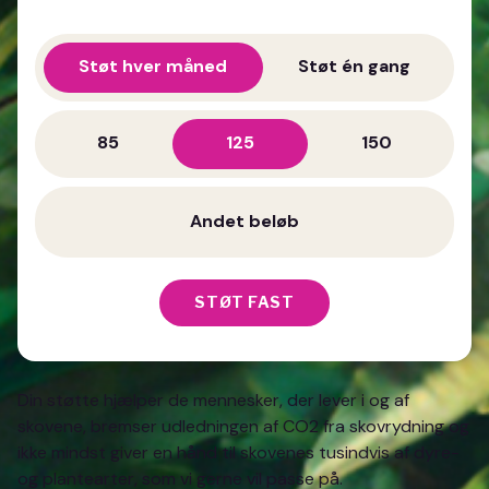
Støt hver måned
Støt én gang
85
125
150
STØT FAST
Din støtte hjælper de mennesker, der lever i og af
skovene, bremser udledningen af CO2 fra skovrydning og
ikke mindst giver en hånd til skovenes tusindvis af dyre-
og plantearter, som vi gerne vil passe på.