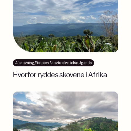
Afskovning
,
Etiopien
,
Skovbeskyttelse
,
Uganda
Hvorfor ryddes skovene i Afrika