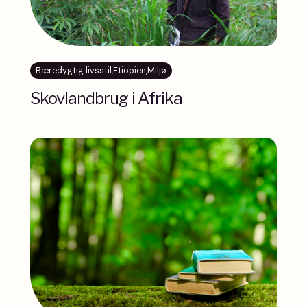
Bæredygtig livsstil
,
Etiopien
,
Miljø
Skovlandbrug i Afrika