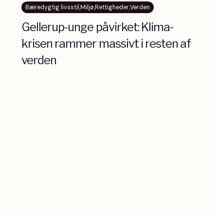
Bæredygtig livsstil
,
Miljø
,
Rettigheder
,
Verden
Gellerup-unge påvirket: Klima-
krisen rammer massivt i resten af
verden