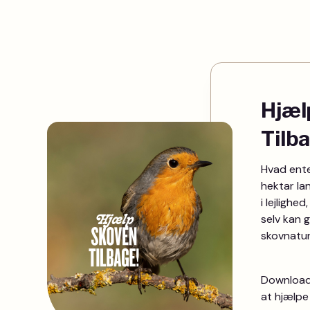
Hjæl
Tilb
Hvad ente
hektar lan
i lejlighe
selv kan 
skovnatur
Download 
at hjælpe