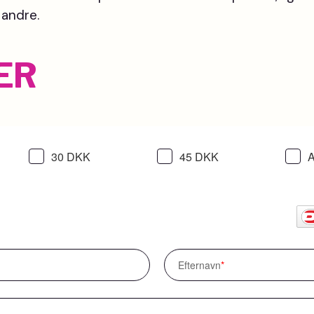
 andre.
E
R