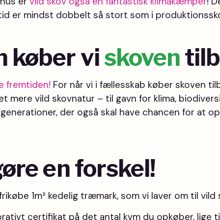
onus er
vild skov også en fantastisk klimakæmper
! 
tid er mindst dobbelt så stort som i produktionssk
 køber vi
skoven
til
 fremtiden!
For når vi i fællesskab køber skoven tilb
 mere vild skovnatur – til gavn for klima, biodiversi
e generationer, der også skal have chancen for at o
øre en forskel!
frikøbe 1m² kedelig træmark, som vi laver om til vild
ativt certifikat på det antal kvm du opkøber, lige t