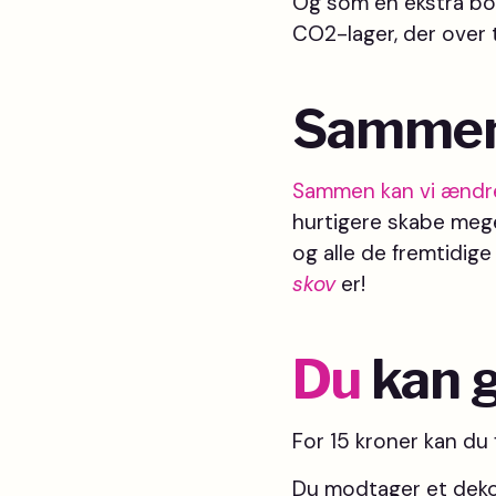
Og som en ekstra b
CO2-lager, der over 
Sammen
Sammen kan vi ændre
hurtigere skabe meget
og alle de fremtidig
skov
er!
Du
kan g
For 15 kroner kan du 
Du modtager et dekor