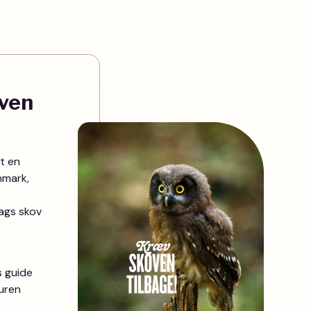
ven
t en
nmark,
lags skov
s guide
turen