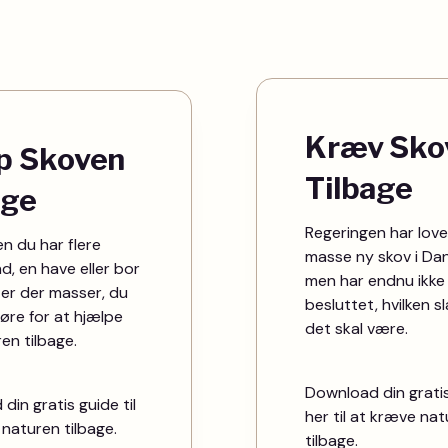
Kræv Sko
p Skoven
Tilbage
age
Regeringen har love
n du har flere
masse ny skov i Da
d, en have eller bor
men har endnu ikke
d, er der masser, du
besluttet, hvilken s
gøre for at hjælpe
det skal være.
en tilbage.
Download din grati
din gratis guide til
her til at kræve na
 naturen tilbage.
tilbage.