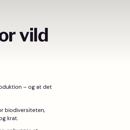
or vild
roduktion – og at det
or biodiversiteten,
og krat.