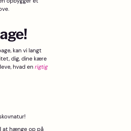
Den opbygger et
ove.
bage!
age, kan vi langt
tet, dig, dine kære
pleve, hvad en
rigtig
 skovnatur!
il at hænge op på