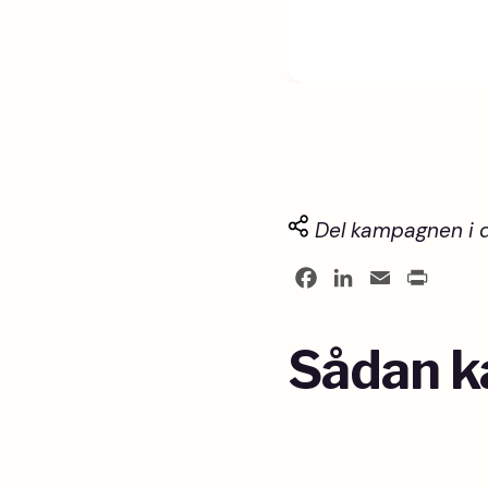
Del kampagnen i 
Facebook
LinkedIn
Email
Print
Sådan k