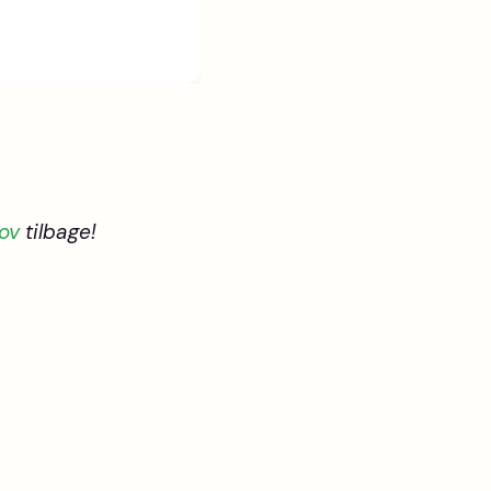
kov
tilbage!