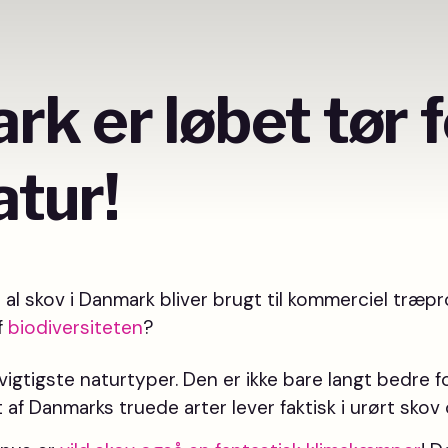
k er løbet tør f
tur!
 al skov i Danmark bliver brugt til kommerciel træp
f
biodiversiteten
?
 vigtigste naturtyper. Den er ikke bare langt bedre f
f Danmarks truede arter lever faktisk i urørt skov 