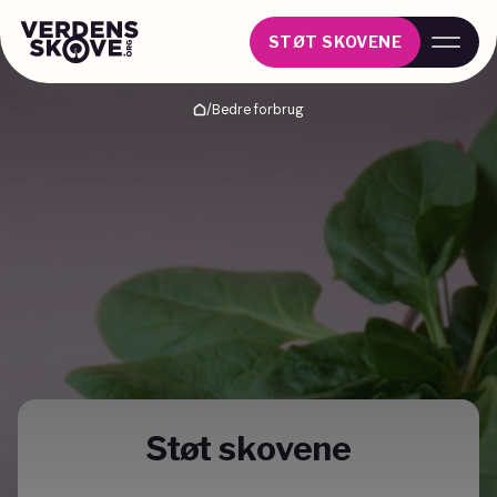
STØT SKOVENE
/
Bedre forbrug
Hjem
Støt skovene