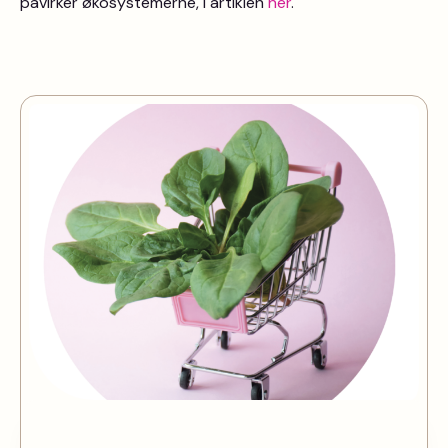
påvirker økosystemerne, i artiklen
her
.