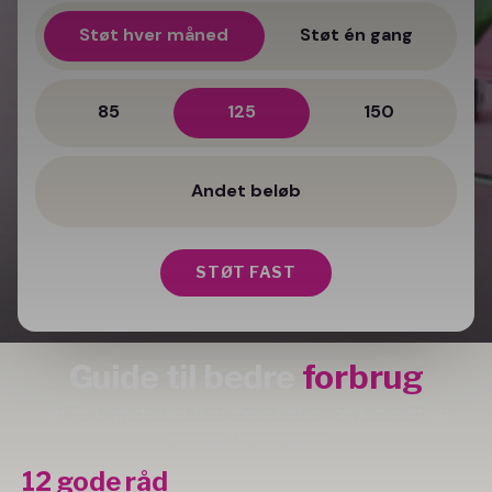
Støt hver måned
Støt én gang
85
125
150
STØT FAST
Guide til bedre
forbrug
Her er 12 gode råd til et mere natur- og klimavenligt
forbrug i hverdagen.
12 gode råd