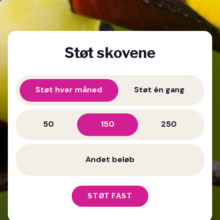
Støt skovene
Støt hver måned
Støt én gang
50
150
250
STØT FAST