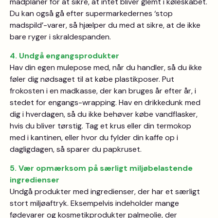
madplaner for at sikre, at intet bliver glemt i køleskabet.
Du kan også gå efter supermarkedernes ‘stop
madspild’-varer, så hjælper du med at sikre, at de ikke
bare ryger i skraldespanden.
4. Undgå engangsprodukter
Hav din egen mulepose med, når du handler, så du ikke
føler dig nødsaget til at købe plastikposer. Put
frokosten i en madkasse, der kan bruges år efter år, i
stedet for engangs-wrapping. Hav en drikkedunk med
dig i hverdagen, så du ikke behøver købe vandflasker,
hvis du bliver tørstig. Tag et krus eller din termokop
med i kantinen, eller hvor du fylder din kaffe op i
dagligdagen, så sparer du papkruset.
5.
Vær opmærksom på særligt miljøbelastende
ingredienser
Undgå produkter med ingredienser, der har et særligt
stort miljøaftryk. Eksempelvis indeholder mange
fødevarer og kosmetikprodukter palmeolie, der