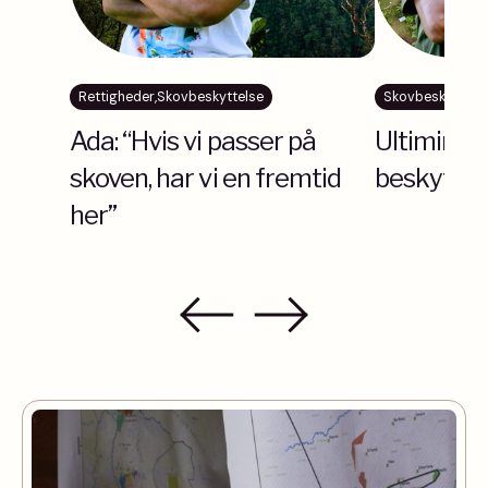
Rettigheder
,
Skovbeskyttelse
Skovbeskyttels
Ada: “Hvis vi passer på
Ultiminio:
skoven, har vi en fremtid
beskytter
her”