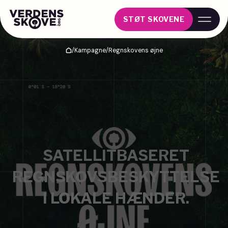
STØT SKOVENE
/
Kampagne
/
Regnskovens øjne
Hjem
SATELLITBASERET
REGNSKOVSBESKYTTELSE
I LOKALE HÆNDER.