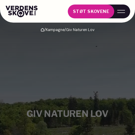
STØT SKOVENE
/
Kampagne
/
Giv Naturen Lov
Hjem
GIV NATUREN LOV