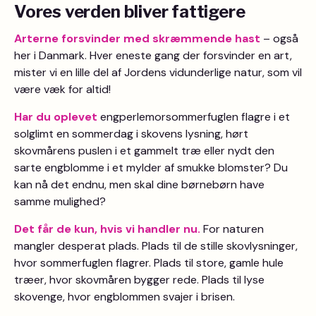
Vores verden bliver fattigere
Arterne forsvinder med skræmmende hast
– også
her i Danmark. Hver eneste gang der forsvinder en art,
mister vi en lille del af Jordens vidunderlige natur, som vil
være væk for altid!
Har du oplevet
engperlemorsommerfuglen flagre i et
solglimt en sommerdag i skovens lysning, hørt
skovmårens puslen i et gammelt træ eller nydt den
sarte engblomme i et mylder af smukke blomster? Du
kan nå det endnu, men skal dine børnebørn have
samme mulighed?
Det får de kun, hvis vi handler nu.
For naturen
mangler desperat plads. Plads til de stille skovlysninger,
hvor sommerfuglen flagrer. Plads til store, gamle hule
træer, hvor skovmåren bygger rede. Plads til lyse
skovenge, hvor engblommen svajer i brisen.