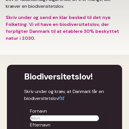
kræver en biodiversitetslov.
Skriv under og send en klar besked til det nye
Folketing: Vi vil have en
biodiversitetslov
, der
forpligter Danmark til at etablere 30% beskyttet
natur i 2030.
Biodiversitetslov!
Skriv under og kræv, at Danmark får en
biodiversitetslov!
Fornavn
Efternavn