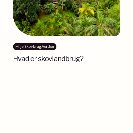
Miljø
,
Skovbrug
,
Verden
Hvad er skovlandbrug?