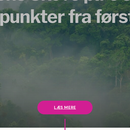
punkter fra førs
LÆS MERE