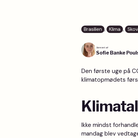
Brasilien
, 
Klima
, 
Skov
Skrevet af
Sofie Banke Poul
Den første uge på CO
klimatopmødets først
K
limata
Ikke mindst forhand
mandag blev vedtage