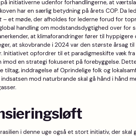
å initiativerne udenfor forhandlingerne, at værtsl
t skoven har en særlig betydning på årets COP. Da l
t –
et møde, der afholdes for lederne
forud for to
il global handling om modstandsdygtighed over for
erkender, at klimaforandringer fører til hyppigere 
er, at skovbrande i 2024 var den største årsag til
r. Initiativet opfordrer til et paradigmeskifte væk f
 imod en strategi fokuseret på forebyggelse. Dett
e tiltag, inddragelse af Oprindelige folk og lokalsa
t indsatsen mod naturbrande skal gå hånd i hånd 
gasser.
nsieringsløft
silien i denne uge også et stort initiativ, der skal 