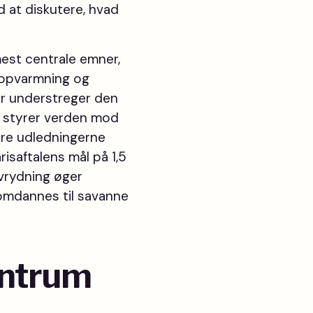
d at diskutere, hvad
est centrale emner,
 opvarmning og
er understreger den
l styrer verden mod
ere udledningerne
isaftalens mål på 1,5
vrydning øger
 omdannes til savanne
entrum