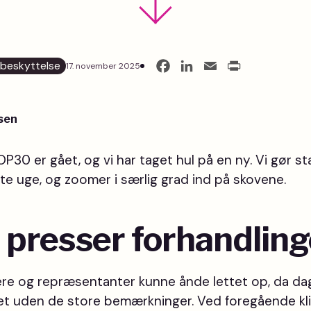
beskyttelse
17. november 2025
Facebook
LinkedIn
Email
Print
sen
P30 er gået, og vi har taget hul på en ny. Vi gør st
e uge, og zoomer i særlig grad ind på skovene.
l presser forhandlin
lere og repræsentanter kunne ånde lettet op, da d
t uden de store bemærkninger. Ved foregående k