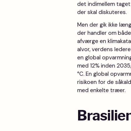
det indimellem taget
der skal diskuteres.
Men der gik ikke læn
der handler om både
afværge en klimakata
alvor, verdens leder
en global opvarmning
med 12% inden 2035, h
°C. En global opvarm
risikoen for de såka
med enkelte træer.
Brasilie