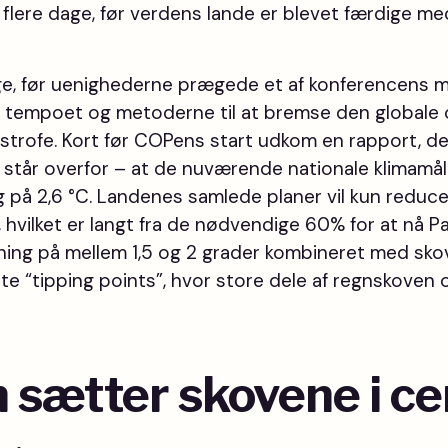
 flere dage, før verdens lande er blevet færdige me
ge, før uenighederne prægede et af konferencens m
 tempoet og metoderne til at bremse den globale
strofe. Kort før COPens start udkom en rapport, d
e står overfor – at de nuværende nationale klimamå
 på 2,6 °C. Landenes samlede planer vil kun reduc
vilket er langt fra de nødvendige 60% for at nå Par
ning på mellem 1,5 og 2 grader kombineret med sko
ldte “tipping points”, hvor store dele af regnskoven
n sætter skovene i c