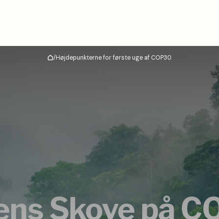
/
Højdepunkterne for første uge af COP30
Hjem
ens Skove på C