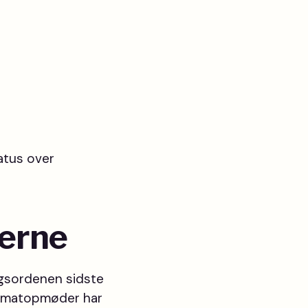
atus over
gerne
agsordenen sidste
limatopmøder har