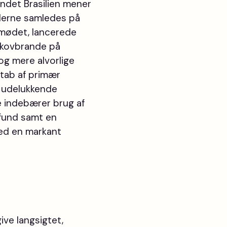
andet Brasilien mener
ederne samledes på
pmødet, lancerede
 skovbrande på
og mere alvorlige
 tab af primær
ra udelukkende
e indebærer brug af
mfund samt en
med en markant
give langsigtet,