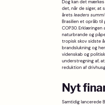
Dog kan det mærkes p
det, når de siger, a
årets
leaders summi
Brasilien et opråb t
COP30. Erklæringen an
naturbrande og påpeg
tropisk skov sidste å
brandslukning og hen
videnskab og politisk
understregning af, a
reduktion af drivhus
Nyt fina
Samtidig lancerede Bra