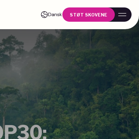
Dansk
STØT SKOVENE
OP30: