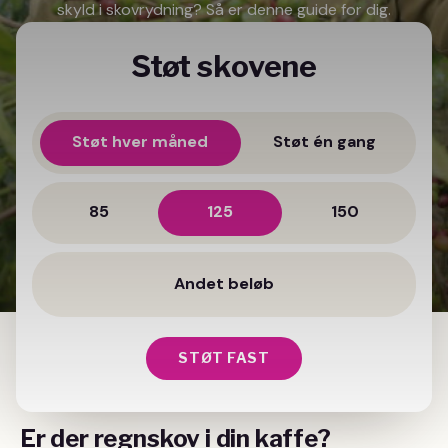
skyld i skovrydning? Så er denne guide for dig.
Støt skovene
Støt hver måned
Støt én gang
85
125
150
STØT FAST
Er der regnskov i din kaffe?