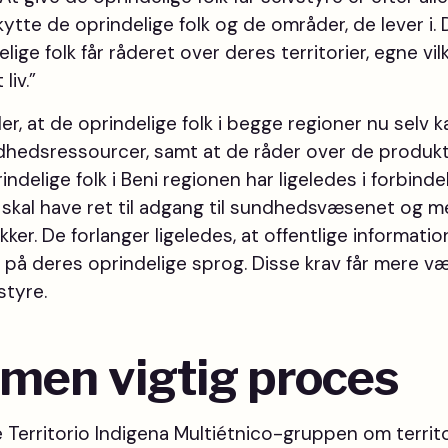
te de oprindelige folk og de områder, de lever i. D
elige folk får råderet over deres territorier, egne v
liv.”
der, at de oprindelige folk i begge regioner nu sel
hedsressourcer, samt at de råder over de produkt
oprindelige folk i Beni regionen har ligeledes i forbi
e skal have ret til adgang til sundhedsvæsenet og m
akker. De forlanger ligeledes, at offentlige informa
 på deres oprindelige sprog. Disse krav får mere væg
styre.
 men vigtig proces
e Territorio Indigena Multiétnico-gruppen om territ