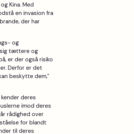
u og Kina. Med
dstå en invasion fra
brande, der har
ugs- og
 sig tættere og
å, er der også risiko
er. Derfor er det
e kan beskytte dem,”
k kender deres
truslerne imod deres
får rådighed over
rståelse for blandt
der til deres