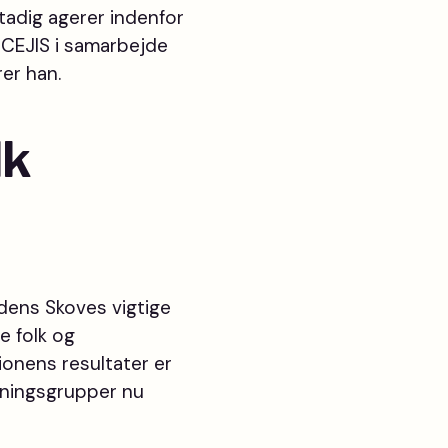
tadig agerer indenfor
 CEJIS i samarbejde
er han.
lk
rdens Skoves vigtige
e folk og
tionens resultater er
lkningsgrupper nu