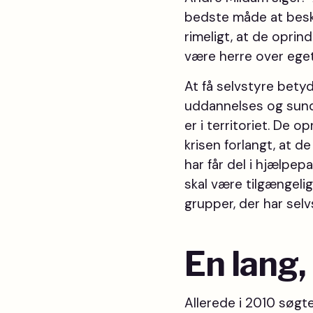
bedste måde at beskyt
rimeligt, at de oprind
være herre over eget 
At få selvstyre bety
uddannelses og sund
er i territoriet. De 
krisen forlangt, at d
har får del i hjælpep
skal være tilgængelig
grupper, der har selv
En lang,
Allerede i 2010 søgt