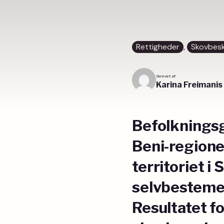
Rettigheder
, 
Skovbesk
Skrevet af
Karina Freimanis
Befolkningsg
Beni-regione
territoriet i
selvbestemel
Resultatet f