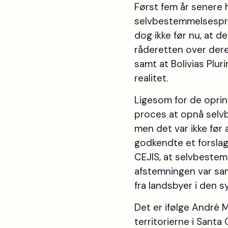
Først fem år senere 
selvbestemmelsespro
dog ikke før nu, at d
råderetten over dere
samt at Bolivias Plur
realitet.
Ligesom for de oprind
proces at opnå selvb
men det var ikke før 
godkendte et forslag
CEJIS, at selvbestem
afstemningen var sa
fra landsbyer i den sy
Det er ifølge André 
territorierne i Sant