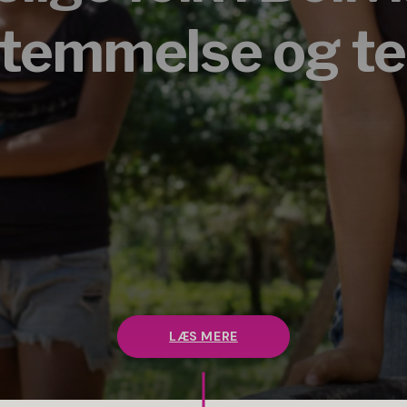
temmelse og ter
LÆS MERE