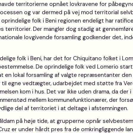
havde territorierne opnået lovkravene for påbegyn
cessen og var dermed på vej mod territorial selv
e oprindelige folk i Beni regionen endeligt har ratifi
s territorier. Der mangler dog stadig at gennemfør
inationale lovgivende forsamling godkender det, ind
elige folk i Beni, har det for Chiquitano folket i Lo
estemmelse. De oprindelige folk ved Lomerio start
at en lokal forsamling af valgte repræsentanter den
 til egne vedtægter, udarbejdet med støtte fra Ve
melsen kom i hus. Det var ikke uden drama, da der i
mmenstød mellem kommunefunktionærer, der forsøgt
dlige del af territoriet i at deltage i afstemningen.
Mildam på høje tide, at grupperne opnår selvbeste
a Cruz er under hårdt pres fra de omkringliggende l