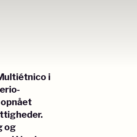
ultiétnico i
erio-
r opnået
ttigheder.
g og