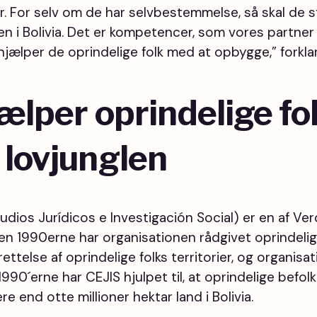
er. For selv om de har selvbestemmelse, så skal de s
n i Bolivia. Det er kompetencer, som vores partner
ælper de oprindelige folk med at opbygge,” forklar
ælper oprindelige fo
lovjunglen
udios Jurídicos e Investigación Social) er en af Ve
iden 1990erne har organisationen rådgivet oprindelig
rettelse af oprindelige folks territorier, og organisa
990´erne har CEJIS hjulpet til, at oprindelige befo
e end otte millioner hektar land i Bolivia.