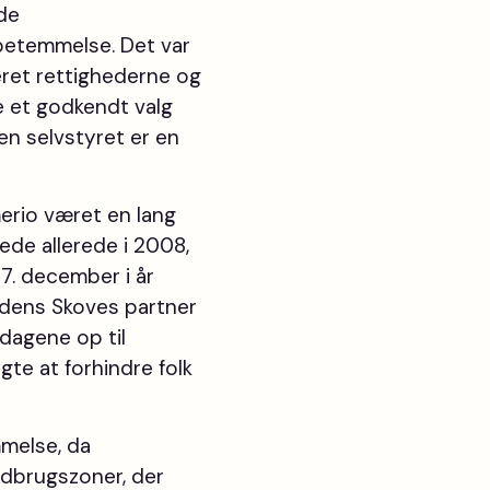
de
betemmelse. Det var
ceret rettighederne og
e et godkendt valg
en selvstyret er en
merio været en lang
ede allerede i 2008,
 7. december i år
rdens Skoves partner
 dagene op til
e at forhindre folk
mmelse, da
andbrugszoner, der