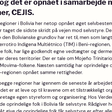
og det er opnået i samarbejde
er, CEJIS.
 regioner i Bolivia her netop opnået øget selvbeste
ar taget de sidste skridt på vejen mod selvstyre. D
 den Bolivianske grundlov har ret til, men som langt fra
rotiro Indigena Multiétnico (TIM) i Beni-regionen, 
ge folk, har lige godkendt egne vedtægter og dermed
 deres territorier. Der er tale om Mojeño Trinitari
Movima-folkene. Næsten samtidig har oprindelige ch
z-regionen opnået samme rettigheder.
i begge regioner har igennem de seneste år arbejd
det er at leve op til kravene om et tilstrækkeligt o
varetage egen styreform og organisering. Hos Verd
 de oprindelige folk i Bolivia får selvstyre. Rådgiver
t give de oprindelige folk får selvstyre er efter all