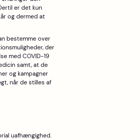
ertil er det kun
ilkår og dermed at
v kan bestemme over
ionsmuligheder, der
ndelse med COVID-19
edicin samt, at de
tioner og kampagner
t, når de stilles af
orial uafhængighed.