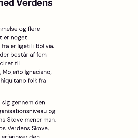
 med Verdens
mmelse og flere
et er noget
 er ligetil i Bolivia.
der består af fem
 ret til
o, Mojeño Ignaciano,
iquitano folk fra
et sig gennem den
rganisationsniveau og
ens Skove mener man,
 hos Verdens Skove,
e erfaringer den