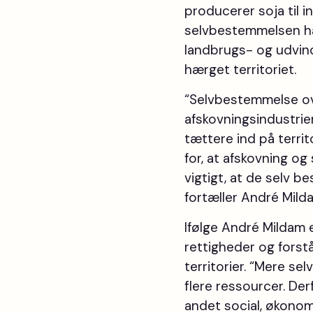
producerer soja til i
selvbestemmelsen håb
landbrugs- og udvin
hærget territoriet.
“Selvbestemmelse ove
afskovningsindustrie
tættere ind på territ
for, at afskovning og 
vigtigt, at de selv b
fortæller André Mild
Ifølge André Mildam e
rettigheder og forst
territorier. “Mere s
flere ressourcer. Der
andet social, økonom