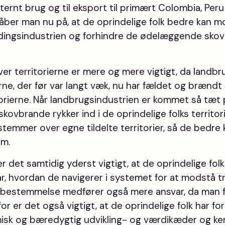
nternt brug og til eksport til primært Colombia, Per
er man nu på, at de oprindelige folk bedre kan mo
dingsindustrien og forhindre de ødelæggende skov
r territorierne er mere og mere vigtigt, da landbr
rne, der før var langt væk, nu har fældet og brændt
orierne. Når landbrugsindustrien er kommet så tæt p
skovbrande rykker ind i de oprindelige folks territori
estemmer over egne tildelte territorier, så de bedr
am.
r det samtidig yderst vigtigt, at de oprindelige fol
år, hvordan de navigerer i systemet for at modstå 
elvbestemmelse medfører også mere ansvar, da man 
for er det også vigtigt, at de oprindelige folk har fo
isk og bæredygtig udvikling- og værdikæder og ken