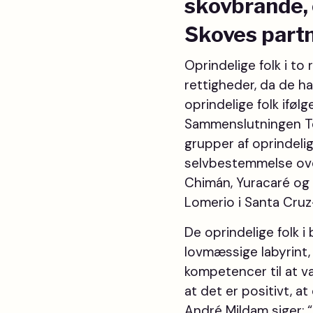
skovbrande, 
Skoves partn
Oprindelige folk i to
rettigheder, da de h
oprindelige folk ifølge
Sammenslutningen Ter
grupper af oprindeli
selvbestemmelse over
Chimán, Yuracaré og 
Lomerio i Santa Cru
De oprindelige folk 
lovmæssige labyrint, 
kompetencer til at 
at det er positivt, at
André Mildam siger: “A