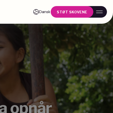
Dansk
STØT SKOVENE
ia opnår