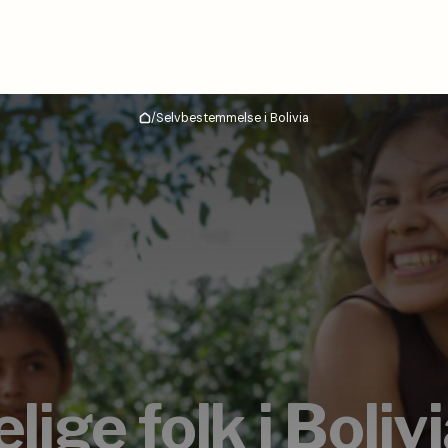
/
Selvbestemmelse i Bolivia
Hjem
lige folk i Boliv