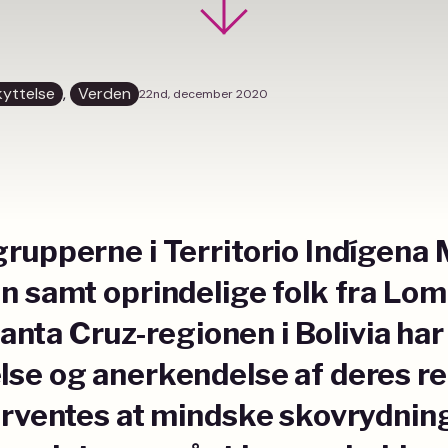
yttelse
, 
Verden
22nd, december 2020
rupperne i Territorio Indígena M
n samt oprindelige folk fra Lom
 Santa Cruz-regionen i Bolivia ha
se og anerkendelse af deres re
orventes at mindske skovrydnin