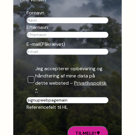
Fornavn
Efternavn
E-mail
(Påkrævet)
Jeg accepterer opbevaring og
håndtering af mine data på
dette websted –
Privatlivspolitik
*
R
e
Referencefelt til HL
f
e
r