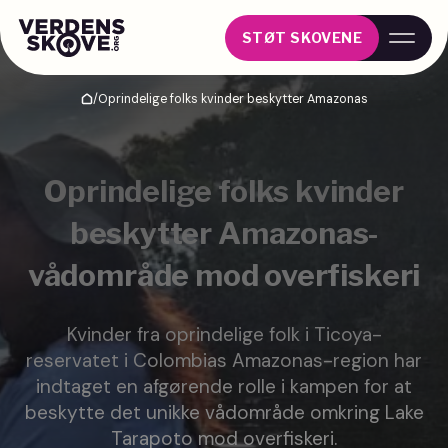
STØT SKOVENE
/
Oprindelige folks kvinder beskytter Amazonas
Hjem
Oprindelige folks kvinder
beskytter Amazonas-
vådområde mod overfiskeri
Kvinder fra oprindelige folk i Ticoya-
reservatet i Colombias Amazonas-region har
indtaget en afgørende rolle i kampen for at
beskytte det unikke vådområde omkring Lake
Tarapoto mod overfiskeri.