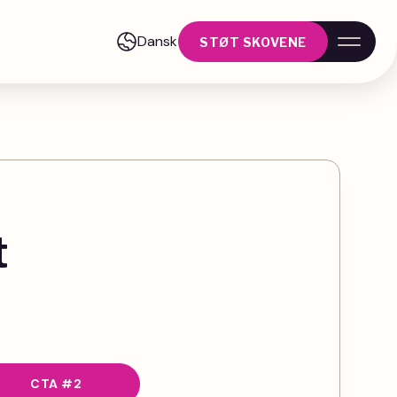
Dansk
STØT SKOVENE
t
CTA #2