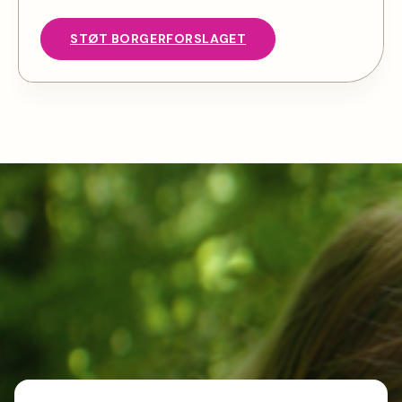
S
TØT
BORGERFORSLAGET