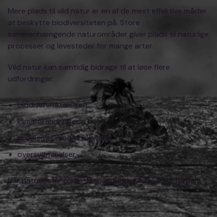
Mere plads til vild natur er en af de mest effektive måder
at beskytte biodiversiteten på. Store
sammenhængende naturområder giver plads til naturlige
processer og levesteder for mange arter.
Vild natur kan samtidig bidrage til at løse flere
udfordringer:
biodiversitetskrisen
klimaforandringer
problemer med drikkevand
oversvømmelser
Når naturen får plads, får samfundet også flere fordele.