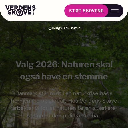
STØT SKOVENE
/
valg2026-natur
Hjem
Valg 2026: Naturen skal
også have en stemme
Danmark står midt i en naturkrise både
herhjemme og globalt. Hos Verdens Skove
arbejder vi for, at naturen får en stærkere
stemme i den politiske debat.