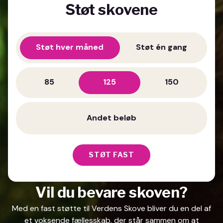
Støt skovene
Støt hver måned
Støt én gang
85
125
150
STØT FAST
Vil du bevare skoven?
Med en fast støtte til Verdens Skove bliver du en del af
et voksende fællesskab, der står sammen om at