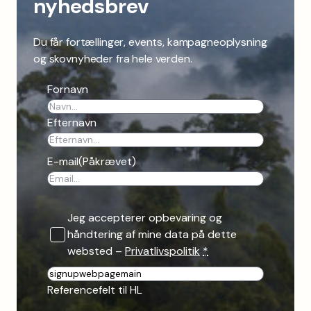
nyhedsbrev
Du får fortællinger, events, kampagneoplysning
og skovnyheder fra hele verden.
Fornavn
Efternavn
E-mail
(Påkrævet)
Jeg accepterer opbevaring og
håndtering af mine data på dette
websted –
Privatlivspolitik
*
R
e
Referencefelt til HL
f