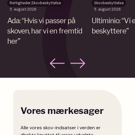
Rettigheder
,
Skovbeskyttelse
Skovbeskyttelse
5. august 2026
5. august 2026
Ada: “Hvis vi passer på
Ultiminio: “Vi
skoven, har vi en fremtid
beskyttere”
her”
Vores mærkesager
Alle vores skov-indsatser i verden er
direkte knyttet til vores udvalgte