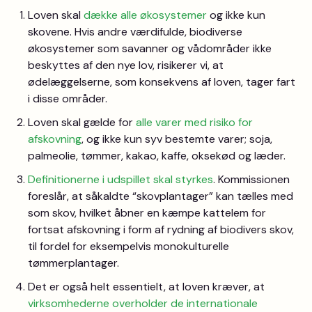
Loven skal
dække alle økosystemer
og ikke kun
skovene. Hvis andre værdifulde, biodiverse
økosystemer som savanner og vådområder ikke
beskyttes af den nye lov, risikerer vi, at
ødelæggelserne, som konsekvens af loven, tager fart
i disse områder.
Loven skal gælde for
alle varer med risiko for
afskovning
, og ikke kun syv bestemte varer; soja,
palmeolie, tømmer, kakao, kaffe, oksekød og læder.
Definitionerne i udspillet skal styrkes
. Kommissionen
foreslår, at såkaldte “skovplantager” kan tælles med
som skov, hvilket åbner en kæmpe kattelem for
fortsat afskovning i form af rydning af biodivers skov,
til fordel for eksempelvis monokulturelle
tømmerplantager.
Det er også helt essentielt, at loven kræver, at
virksomhederne overholder de internationale