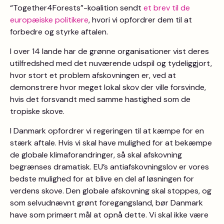
“Together4Forests”-koalition sendt
et brev til de
europæiske politikere
, hvori vi opfordrer dem til at
forbedre og styrke aftalen.
I over 14 lande har de grønne organisationer vist deres
utilfredshed med det nuværende udspil og tydeliggjort,
hvor stort et problem afskovningen er, ved at
demonstrere hvor meget lokal skov der ville forsvinde,
hvis det forsvandt med samme hastighed som de
tropiske skove.
I Danmark opfordrer vi regeringen til at kæmpe for en
stærk aftale. Hvis vi skal have mulighed for at bekæmpe
de globale klimaforandringer, så skal afskovning
begrænses dramatisk. EU’s antiafskovningslov er vores
bedste mulighed for at blive en del af løsningen for
verdens skove. Den globale afskovning skal stoppes, og
som selvudnævnt grønt foregangsland, bør Danmark
have som primært mål at opnå dette. Vi skal ikke være