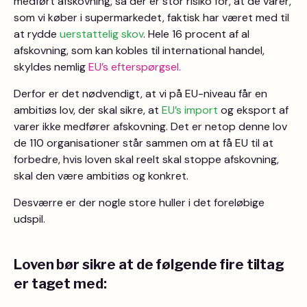
medført afskovning, så der er stor risiko for, at de varer,
som vi køber i supermarkedet, faktisk har været med til
at rydde
uerstattelig skov
. Hele 16 procent af al
afskovning, som kan kobles til international handel,
skyldes nemlig
EU’s efterspørgsel.
Derfor er det nødvendigt, at vi på EU-niveau får en
ambitiøs lov, der skal sikre, at
EU’s import
og eksport af
varer ikke medfører afskovning. Det er netop denne lov
de 110 organisationer står sammen om at få EU til at
forbedre, hvis loven skal reelt skal stoppe afskovning,
skal den være ambitiøs og konkret.
Desværre er der nogle store huller i det foreløbige
udspil.
Loven bør sikre at de følgende fire tiltag
er taget med: