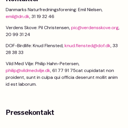
Danmarks Naturfredningsforening: Emil Nielsen,
emil@dn.dk
, 31 19 32 46
Verdens Skove: Pil Christensen,
pic@verdensskove.org
,
20 99 31 24
DOF-Birdlife: Knud Flensted,
knud.flensted@dof.dk
, 33
28 38 33
Vild Med Vilje: Philip Hahn-Petersen,
philip@vildmedvilje.dk
, 61 77 91 75cat cupidatat non
proident, sunt in culpa qui officia deserunt mollit anim
id est laborum.
Pressekontakt