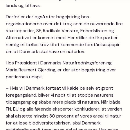
lands og til havs.
Derfor er der også stor begejstring hos
organisationerne over det krav, som de nuværende fire
støttepartier, SF, Radikale Venstre, Enhedslisten og
Alternativet er kommet med. Her stiller de fire partier
nemlig et fælles krav til et kommende forståelsespapir
om at Danmark skal have en naturlov.
Hos Præsident i Danmarks Naturfredningsforening,
Maria Reumert Gjerding, er der stor begejstring over
partiernes udspil:
– Hvis vi i Danmark fortsat vil kalde os selv et grønt
foregangsland, bliver vi nødt til at stoppe naturens
tilbagegang og skabe mere plads til naturen. Når både
FN, EU og alle førende eksperter konkluderer, at verden
skal afsætte mindst 30 procent af vores areal til natur
for at løse biodiversitetskrisen, skal Danmark
selvfølgelig også tage vores del af ansvaret. Her er en