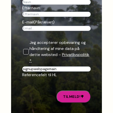
Efternavn
E-mail
(Påkrævet)
Jeg accepterer opbevaring og
håndtering af mine data på
dette websted –
Privatlivspolitik
*
R
e
Referencefelt til HL
f
e
r
e
n
c