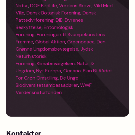
Natur
,
DOF BirdLife
,
Verdens Skove
,
Vild Med
Vilje
,
Dansk Botanisk Forening
,
Dansk
Pattedyrforening
,
DIB
,
Dyrenes
Beskyttelse
,
Entomologisk
Forening
,
Foreningen til Svampekunstens
Fremme
,
Global Aktion
,
Greenpeace
,
Den
Grønne Ungdomsbevægelse
,
Jydsk
Naturhistorisk
Forening
,
Klimabevægelsen
,
Natur &
Ungdom
,
Nyt Europa
,
Oceana
,
Plan Bi
,
Rådet
For Grøn Omstilling
,
De Unge
Biodiversitetsambassadører
,
WWF
Verdensnaturfonden
Kontakter