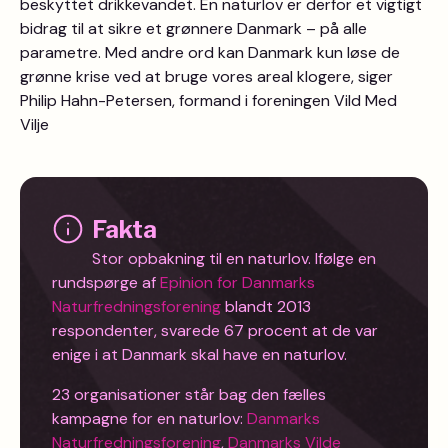
beskyttet drikkevandet. En naturlov er derfor et vigtigt
bidrag til at sikre et grønnere Danmark – på alle
parametre. Med andre ord kan Danmark kun løse de
grønne krise ved at bruge vores areal klogere, siger
Philip Hahn-Petersen, formand i foreningen Vild Med
Vilje
Fakta
Stor opbakning til en naturlov. Ifølge en
rundspørge af
Epinion for Danmarks
Naturfredningsforening
blandt 2013
respondenter, svarede 67 procent at de var
enige i at Danmark skal have en naturlov.
23 organisationer står bag den fælles
kampagne for en naturlov:
Danmarks
Naturfredningsforening
,
Danmarks Vilde