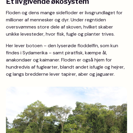
Et livgivende økosystem
Floden og dens mange sidefloder er livsgrundlaget for
millioner af mennesker og dyr. Under regntiden
oversvømmes store dele af skoven, hvilket skaber
unikke levesteder, hvor fisk, fugle og planter trives.
Her lever botoen – den lyserøde floddelfin, som kun
findes i Sydamerika – samt piratfisk, kæmpe ål,
anakondaer og kaimaner. Floden er også hjem for
hundredvis af fuglearter, blandt andet isfugle og hejrer,
og langs bredderne lever tapirer, aber og jaguarer.