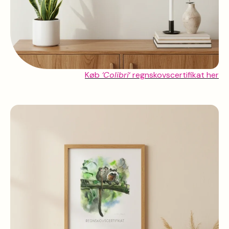
Køb
‘Colibri
‘ regnskovscertifikat her