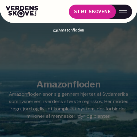
STØT SKOVENE
/
Amazonfloden
Hjem
Amazonfloden
Amazonfloden snor sig gennem hjertet af Sydamerika
som livsnerven i verdens største regnskov. Her mødes
regn, jord og liv i et komplekst system, der forbinder
millioner af mennesker, dyr og planter.