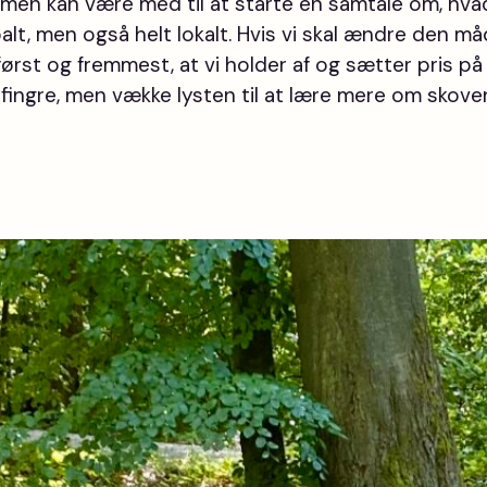
ilmen kan være med til at starte en samtale om, hv
balt, men også helt lokalt. Hvis vi skal ændre den må
ørst og fremmest, at vi holder af og sætter pris på d
 fingre, men vække lysten til at lære mere om skove