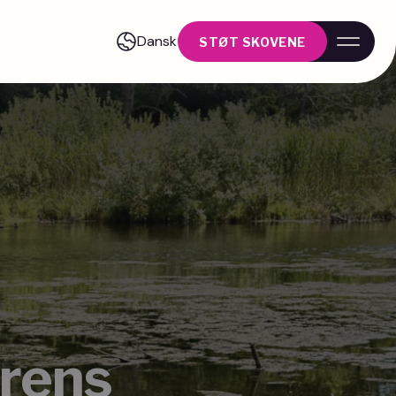
Dansk
STØT SKOVENE
urens