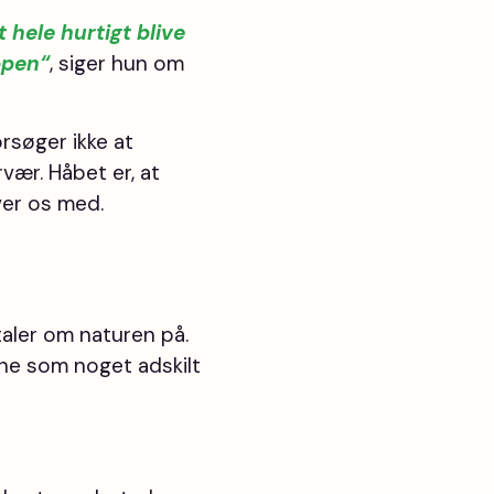
t hele hurtigt blive
ppen
“
, siger hun om
orsøger ikke at
rvær. Håbet er, at
ver os med.
taler om naturen på.
ene som noget adskilt