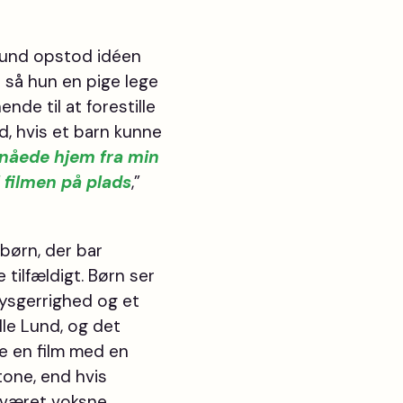
e Lund opstod idéen
ur så hun en pige lege
nde til at forestille
ud, hvis et barn kunne
 nåede hjem fra min
l filmen på plads
,”
børn, der bar
e tilfældigt. Børn ser
ysgerrighed og et
ille Lund, og det
e en film med en
one, end hvis
været voksne.