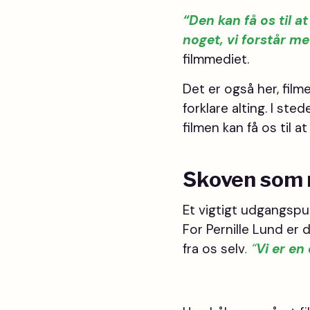
“
Den kan få os til at
noget, vi forstår m
filmmediet.
Det er også her, filme
forklare alting. I st
filmen kan få os til 
Skoven som no
Et vigtigt udgangspu
For Pernille Lund er
fra os selv
. “
Vi er en