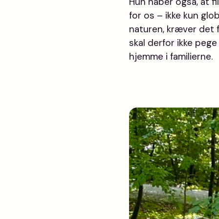
Hun håber også, at f
for os – ikke kun glo
naturen, kræver det f
skal derfor ikke pege
hjemme i familierne.