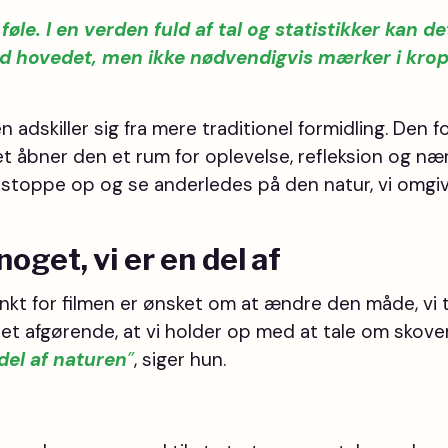
 føle. I en verden fuld af tal og statistikker kan de
ed hovedet, men ikke nødvendigvis mærker i kro
n adskiller sig fra mere traditionel formidling. Den f
edet åbner den et rum for oplevelse, refleksion og næ
at stoppe op og se anderledes på den natur, vi omgi
get, vi er en del af
nkt for filmen er ønsket om at ændre den måde, vi 
 det afgørende, at vi holder op med at tale om skov
 del af naturen
”
, siger hun.