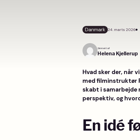
Danmark
24. marts 2026
Skrevet af
Helena Kjellerup
Hvad sker der, når vi
med filminstruktør P
skabt i samarbejde 
perspektiv, og hvord
En idé f