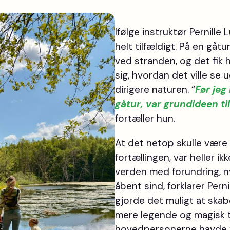
Ifølge instruktør Pernill
helt tilfældigt. På en gåt
ved stranden, og det fik he
sig, hvordan det ville se 
dirigere naturen.
“
Før jeg
gåtur, var grundideen ti
fortæller hun.
At det netop skulle være 
fortællingen, var heller ikk
verden med forundring, n
åbent sind, forklarer Pern
gjorde det muligt at skab
mere legende og magisk t
hovedpersonerne havde 