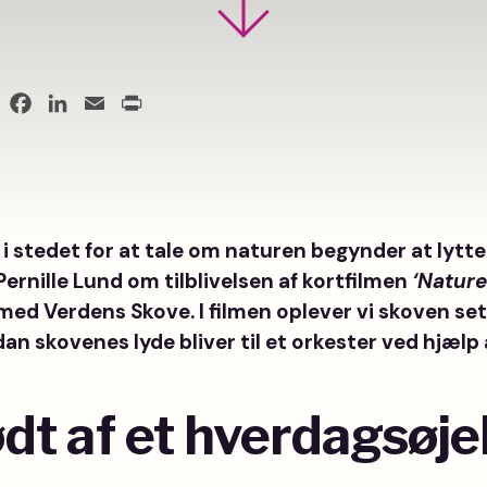
Facebook
LinkedIn
Email
Print
 i stedet for at tale om naturen begynder at lytte 
ernille Lund om tilblivelsen af kortfilmen
‘Nature
med Verdens Skove. I filmen oplever vi skoven se
an skovenes lyde bliver til et orkester ved hjælp 
ødt af et hverdagsøje