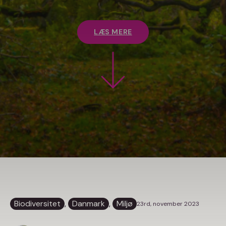
LÆS MERE
Biodiversitet
, 
Danmark
, 
Miljø
23rd, november 2023