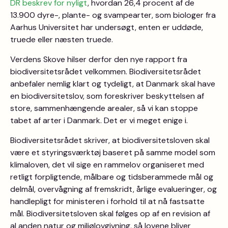
DR beskrev for nyligt
, hvordan 26,4 procent af de
13.900 dyre-, plante- og svampearter, som biologer fra
Aarhus Universitet har undersøgt, enten er uddøde,
truede eller næsten truede.
Verdens Skove hilser derfor den nye rapport fra
biodiversitetsrådet velkommen. Biodiversitetsrådet
anbefaler nemlig klart og tydeligt, at Danmark skal have
en biodiversitetslov, som foreskriver beskyttelsen af
store, sammenhængende arealer, så vi kan stoppe
tabet af arter i Danmark. Det er vi meget enige i.
Biodiversitetsrådet skriver, at biodiversitetsloven skal
være et styringsværktøj baseret på samme model som
klimaloven, det vil sige en rammelov organiseret med
retligt forpligtende, målbare og tidsberammede mål og
delmål, overvågning af fremskridt, årlige evalueringer, og
handlepligt for ministeren i forhold til at nå fastsatte
mål. Biodiversitetsloven skal følges op af en revision af
al anden natur og miljølovgivning, så lovene bliver