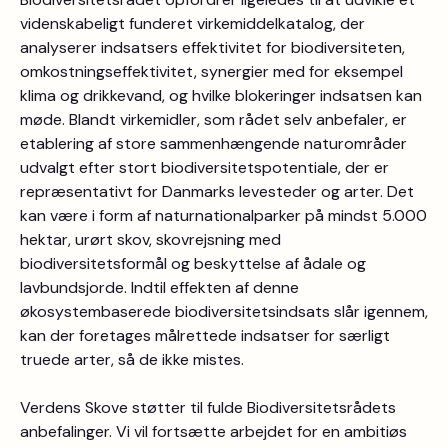
videnskabeligt funderet virkemiddelkatalog, der
analyserer indsatsers effektivitet for biodiversiteten,
omkostningseffektivitet, synergier med for eksempel
klima og drikkevand, og hvilke blokeringer indsatsen kan
møde. Blandt virkemidler, som rådet selv anbefaler, er
etablering af store sammenhængende naturområder
udvalgt efter stort biodiversitetspotentiale, der er
repræsentativt for Danmarks levesteder og arter. Det
kan være i form af naturnationalparker på mindst 5.000
hektar, urørt skov, skovrejsning med
biodiversitetsformål og beskyttelse af ådale og
lavbundsjorde. Indtil effekten af denne
økosystembaserede biodiversitetsindsats slår igennem,
kan der foretages målrettede indsatser for særligt
truede arter, så de ikke mistes.
Verdens Skove støtter til fulde Biodiversitetsrådets
anbefalinger. Vi vil fortsætte arbejdet for en ambitiøs