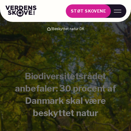
STØT SKOVENE
/
Beskyttet natur DK
Hjem
Biodiversitetsrådet
anbefaler:
30 procent
af
Danmark skal være
beskyttet natur