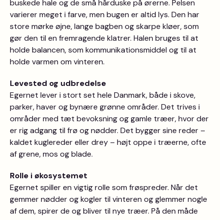
buskede hale og de små hårduske på ørerne. Pelsen
varierer meget i farve, men bugen er altid lys. Den har
store mørke øjne, lange bagben og skarpe kløer, som
gør den til en fremragende klatrer. Halen bruges til at
holde balancen, som kommunikationsmiddel og til at
holde varmen om vinteren.
Levested og udbredelse
Egernet lever i stort set hele Danmark, både i skove,
parker, haver og bynære grønne områder. Det trives i
områder med tæt bevoksning og gamle træer, hvor der
er rig adgang til frø og nødder. Det bygger sine reder –
kaldet kuglereder eller drey – højt oppe i træerne, ofte
af grene, mos og blade.
Rolle i økosystemet
Egernet spiller en vigtig rolle som frøspreder. Når det
gemmer nødder og kogler til vinteren og glemmer nogle
af dem, spirer de og bliver til nye træer. På den måde