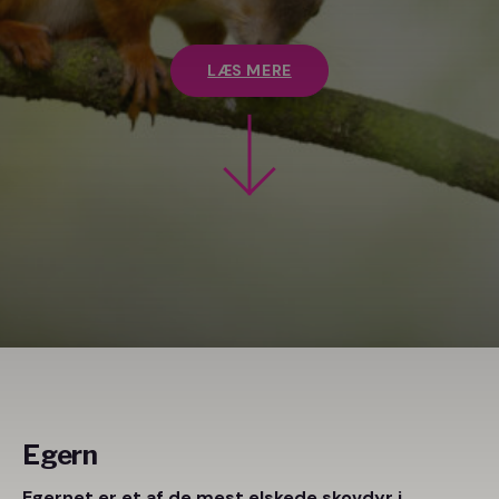
LÆS MERE
Egern
Egernet er et af de mest elskede skovdyr i