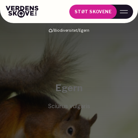
STØT SKOVENE
/
Biodiversitet
/
Egern
Hjem
Egern
Sciurus vulgaris