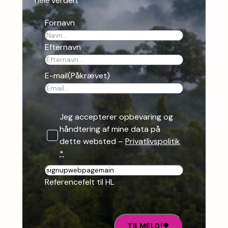
hele verden.
Fornavn
Efternavn
E-mail
(Påkrævet)
Jeg accepterer opbevaring og
håndtering af mine data på
dette websted –
Privatlivspolitik
*
R
e
Referencefelt til HL
f
e
r