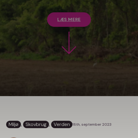
LÆS MERE
Miljø
, 
Skovbrug
, 
Verden
18th, september 2023