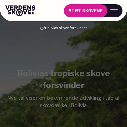
STØT SKOVENE
/
Bolivias skove forsvinder
Hjem
Bolivias tropiske skove
forsvinder
Nye tal viser en bekymrende udvikling i tab af
skovdække i Bolivia.