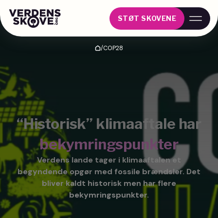
STØT SKOVENE
/
COP28
Hjem
“Historisk” klimaaftale har
bekymringspunkter
Verdens lande tager i klimaaftalen et
begyndende opgør med fossile brændsler. Det
bliver kaldt historisk men har flere
bekymringspunkter.