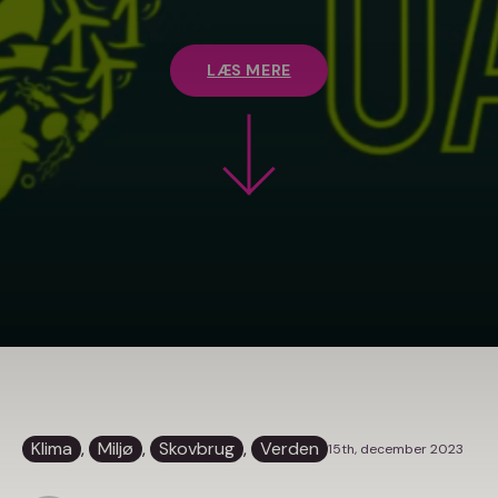
LÆS MERE
Klima
, 
Miljø
, 
Skovbrug
, 
Verden
15th, december 2023