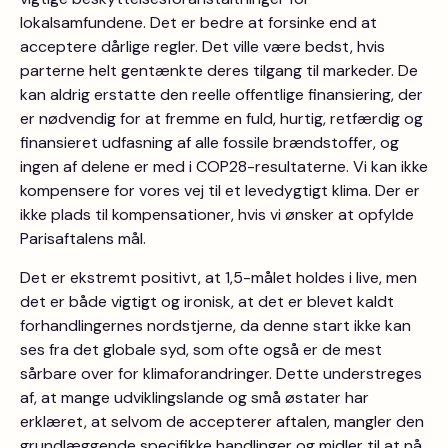
lokalsamfundene. Det er bedre at forsinke end at
acceptere dårlige regler. Det ville være bedst, hvis
parterne helt gentænkte deres tilgang til markeder. De
kan aldrig erstatte den reelle offentlige finansiering, der
er nødvendig for at fremme en fuld, hurtig, retfærdig og
finansieret udfasning af alle fossile brændstoffer, og
ingen af delene er med i COP28-resultaterne. Vi kan ikke
kompensere for vores vej til et levedygtigt klima. Der er
ikke plads til kompensationer, hvis vi ønsker at opfylde
Parisaftalens mål.
Det er ekstremt positivt, at 1,5-målet holdes i live, men
det er både vigtigt og ironisk, at det er blevet kaldt
forhandlingernes nordstjerne, da denne start ikke kan
ses fra det globale syd, som ofte også er de mest
sårbare over for klimaforandringer. Dette understreges
af, at mange udviklingslande og små østater har
erklæret, at selvom de accepterer aftalen, mangler den
grundlæggende specifikke handlinger og midler til at nå