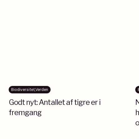
Biodiversitet
,
Verden
Godt nyt: Antallet af tigre er i
N
fremgang
h
o