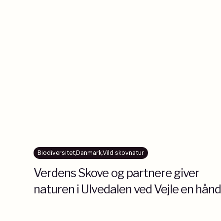
Biodiversitet
,
Danmark
,
Vild skovnatur
Verdens Skove og partnere giver
naturen i Ulvedalen ved Vejle en hån