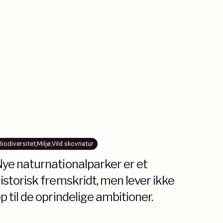
Biodiversitet
,
Miljø
,
Vild skovnatur
ye naturnationalparker er et
istorisk fremskridt, men lever ikke
p til de oprindelige ambitioner.