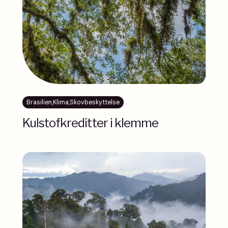
Brasilien
,
Klima
,
Skovbeskyttelse
Kulstofkreditter i klemme