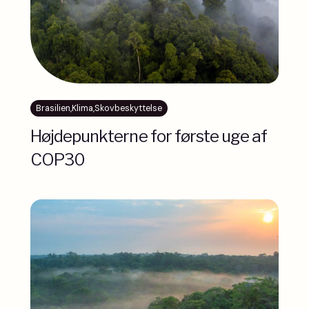
Brasilien
,
Klima
,
Skovbeskyttelse
Højdepunkterne for første uge af
COP30