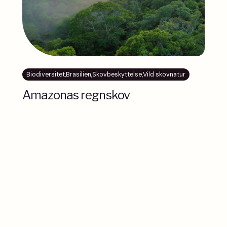
Biodiversitet
,
Brasilien
,
Skovbeskyttelse
,
Vild skovnatur
Amazonas regnskov