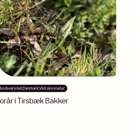
Biodiversitet
,
Danmark
,
Vild skovnatur
orår i Tirsbæk Bakker