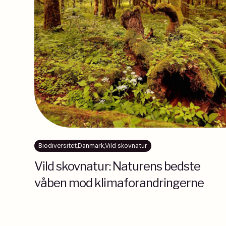
Biodiversitet
,
Danmark
,
Vild skovnatur
Vild skovnatur: Naturens bedste
våben mod klimaforandringerne