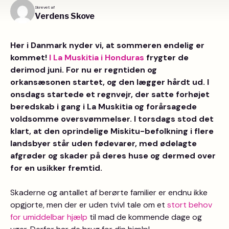
Skrevet af
Verdens Skove
Her i Danmark nyder vi, at sommeren endelig er
kommet!
I La Muskitia i Honduras
frygter de
derimod juni. For nu er regntiden og
orkansæsonen startet, og den lægger hårdt ud. I
onsdags startede et regnvejr, der satte forhøjet
beredskab i gang i La Muskitia og forårsagede
voldsomme oversvømmelser. I torsdags stod det
klart, at den oprindelige Miskitu-befolkning i flere
landsbyer står uden fødevarer, med ødelagte
afgrøder og skader på deres huse og dermed over
for en usikker fremtid.
Skaderne og antallet af berørte familier er endnu ikke
opgjorte, men der er uden tvivl tale om et
stort behov
for umiddelbar hjælp
til mad de kommende dage og