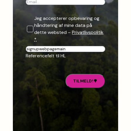
Jeg accepterer opbevaring og
håndtering af mine data på
dette websted –
Privatlivspolitik
*
R
e
Referencefelt til HL
f
e
r
e
n
c
e