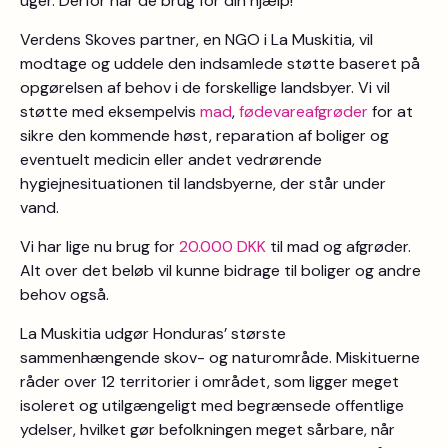
uger. Derfor har de brug for din hjælp!
Verdens Skoves partner, en NGO i La Muskitia, vil
modtage og uddele den indsamlede støtte baseret på
opgørelsen af behov i de forskellige landsbyer. Vi vil
støtte med eksempelvis
mad
,
fødevareafgrøder
for at
sikre den kommende høst, reparation af boliger og
eventuelt medicin eller andet vedrørende
hygiejnesituationen til landsbyerne, der står under
vand.
Vi har lige nu brug for
20.000 DKK
til mad og afgrøder.
Alt over det beløb vil kunne bidrage til boliger og andre
behov også.
La Muskitia udgør Honduras’ største
sammenhængende skov- og naturområde. Miskituerne
råder over 12 territorier i området, som ligger meget
isoleret og utilgængeligt med begrænsede offentlige
ydelser, hvilket gør befolkningen meget sårbare, når