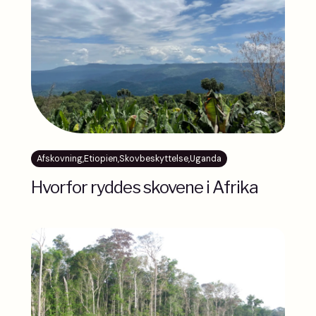
Afskovning
,
Etiopien
,
Skovbeskyttelse
,
Uganda
Hvorfor ryddes skovene i Afrika