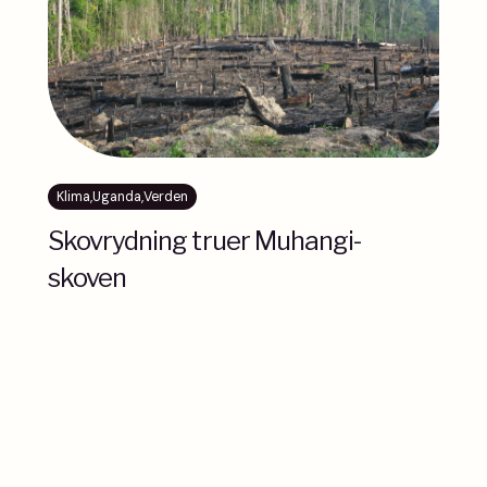
Klima
,
Uganda
,
Verden
Skovrydning truer Muhangi-
skoven