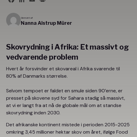
Facebook
LinkedIn
Email
Print
Skrevet af
Nanna Alstrup Mürer
Skovrydning i Afrika: Et massivt og
vedvarende problem
Hvert år forsvinder et skovareal i Afrika svarende til
80% af Danmarks størrelse.
Selvom tempoet er faldet en smule siden 90’erne, er
presset på skovene syd for Sahara stadig så massivt,
at vi er langt fra at nå de globale mål om at standse
skovrydning inden 2030.
Det afrikanske kontinent mistede i perioden 2015-2025
omkring 3,45 millioner hektar skov om året, ifølge Food