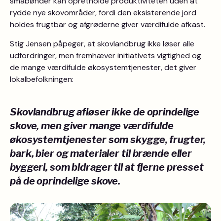
småbønder kan opretholde produktiviteten uden at
rydde nye skovområder, fordi den eksisterende jord
holdes frugtbar og afgrøderne giver værdifulde afkast.
Stig Jensen påpeger, at skovlandbrug ikke løser alle
udfordringer, men fremhæver initiativets vigtighed og
de mange værdifulde økosystemtjenester, det giver
lokalbefolkningen:
Skovlandbrug afløser ikke de oprindelige
skove, men giver mange værdifulde
økosystemtjenester som skygge, frugter,
bark, bier og materialer til brænde eller
byggeri, som bidrager til at fjerne presset
på de oprindelige skove.