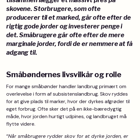
tilsammen lægger et massivt pres på
skovene. Storbrugere, som ofte
producerer til et marked, går ofte efter de
rigtig gode jorder og investerer penge i
det. Småbrugere går ofte efter de mere
marginale jorder, fordi de er nemmere at få
adgang til.
Småbøndernes livsvilkår og rolle
For mange småbønder handler landbrug primært om
overlevelse i form af subsistenslandbrug. Skov ryddes
for at give plads til marker, hvor der dyrkes afgrøder til
eget forbrug. Ofte sker det på en ikke-bæredygtig
måde, hvor jorden hurtigt udpines, og landbruget må
flytte videre.
“
Når småbrugere rydder skov for at dyrke jorden, er