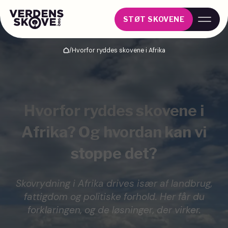
STØT SKOVENE
/
Hvorfor ryddes skovene i Afrika
Hjem
Hvorfor ryddes skovene i
Afrika? Og hvordan kan vi
stoppe det?
Skovrydning i Afrika drives især af landbrug,
fattigdom og politiske forhold. Her får du
forklaringen, og de løsninger, der virker.