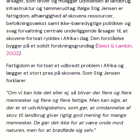
årsager, som driver og muliggør udvidelsen af landbrug,
infrastruktur og tømmerudtag. Ifølge Stig Jensen er
fattigdom, afhængighed af skovens ressourcer,
befolkningsvækst samt ikke-bæredygtige politikker og
svag forvaltning centrale underliggende årsager til, at
skovene fortsat ryddes i Afrika i dag. Den forståelse
bygger på et solidt forskningsgrundlag (
Geist & Lambin,
2002
).
Fattigdom er fortsat et udbredt problem i Afrika og
lægger et stort pres på skovene. Som Stig Jensen
forklarer:
“Om vi kan lide det eller ej, så bliver der flere og flere
mennesker og flere og flere fattige. Man kan sige, at
der er et udviklingsbehov, som gør, at omdannelse af
skov til landbrug giver rigtig god mening for mange
mennesker. De gør det ikke for at være onde mod
naturen, men for at brødføde sig selv.”