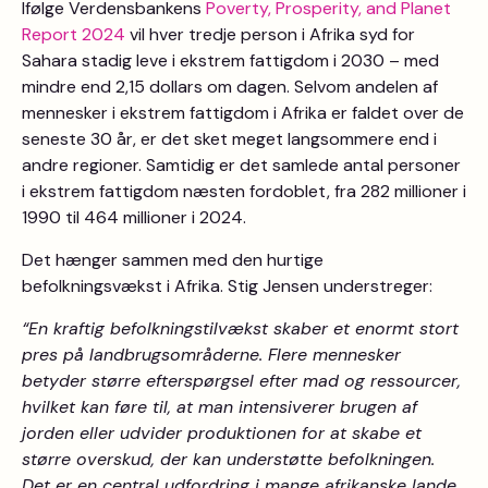
Ifølge Verdensbankens
Poverty, Prosperity, and Planet
Report 2024
vil hver tredje person i Afrika syd for
Sahara stadig leve i ekstrem fattigdom i 2030 – med
mindre end 2,15 dollars om dagen. Selvom andelen af
mennesker i ekstrem fattigdom i Afrika er faldet over de
seneste 30 år, er det sket meget langsommere end i
andre regioner. Samtidig er det samlede antal personer
i ekstrem fattigdom næsten fordoblet, fra 282 millioner i
1990 til 464 millioner i 2024.
Det hænger sammen med den hurtige
befolkningsvækst i Afrika. Stig Jensen understreger:
“En kraftig befolkningstilvækst skaber et enormt stort
pres på landbrugsområderne. Flere mennesker
betyder større efterspørgsel efter mad og ressourcer,
hvilket kan føre til, at man intensiverer brugen af
jorden eller udvider produktionen for at skabe et
større overskud, der kan understøtte befolkningen.
Det er en central udfordring i mange afrikanske lande,