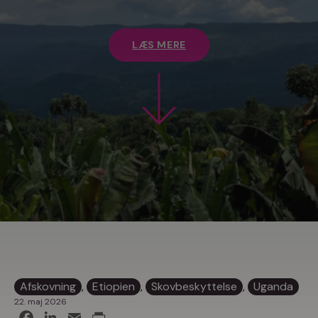
LÆS MERE
Afskovning
, 
Etiopien
, 
Skovbeskyttelse
, 
Uganda
22. maj 2026