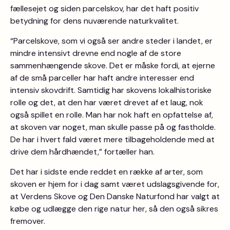
fællesejet og siden parcelskov, har det haft positiv
betydning for dens nuværende naturkvalitet.
“Parcelskove, som vi også ser andre steder i landet, er
mindre intensivt drevne end nogle af de store
sammenhængende skove. Det er måske fordi, at ejerne
af de små parceller har haft andre interesser end
intensiv skovdrift. Samtidig har skovens lokalhistoriske
rolle og det, at den har været drevet af et laug, nok
også spillet en rolle. Man har nok haft en opfattelse af,
at skoven var noget, man skulle passe på og fastholde.
De har i hvert fald været mere tilbageholdende med at
drive dem hårdhændet,” fortæller han.
Det har i sidste ende reddet en række af arter, som
skoven er hjem for i dag samt været udslagsgivende for,
at Verdens Skove og Den Danske Naturfond har valgt at
købe og udlægge den rige natur her, så den også sikres
fremover.