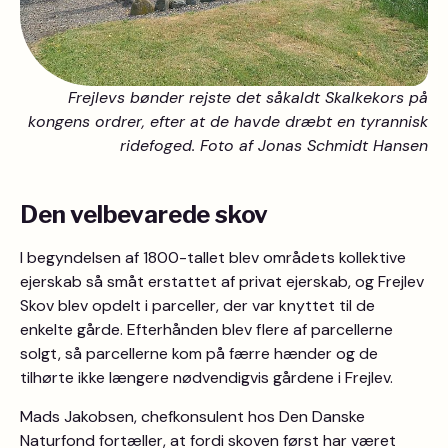
Frejlevs bønder rejste det såkaldt Skalkekors på
kongens ordrer, efter at de havde dræbt en tyrannisk
ridefoged. Foto af Jonas Schmidt Hansen
Den velbevarede skov
I begyndelsen af 1800-tallet blev områdets kollektive
ejerskab så småt erstattet af privat ejerskab, og Frejlev
Skov blev opdelt i parceller, der var knyttet til de
enkelte gårde. Efterhånden blev flere af parcellerne
solgt, så parcellerne kom på færre hænder og de
tilhørte ikke længere nødvendigvis gårdene i Frejlev.
Mads Jakobsen, chefkonsulent hos Den Danske
Naturfond fortæller, at fordi skoven først har været