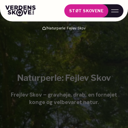
STØT SKOVENE
/
Naturperle: Fejlev Skov
Hjem
Naturperle: Fejlev Skov
Frejlev Skov – gravhøje, drab, en fornøjet
konge og velbevaret natur.