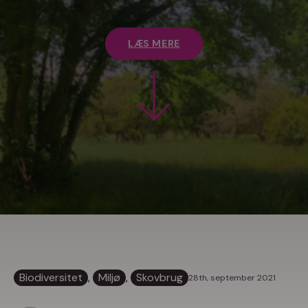
LÆS MERE
Biodiversitet
, 
Miljø
, 
Skovbrug
28th, september 2021