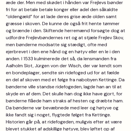
æde der. Men med skødet i hånden var Frejlevs bønder
fri for at betale betale konger eller adel den såkaldte
“oldengæld” for at lade deres grise æde olden samt
græsse i skoven. De kunne de også frit hente tømmer
og brænde i den. Skiftende herremænd forsøgte dog at
udfordre Frejlevbøndernes ret og at stjæle Frejlev Skov,
men bønderne modsatte sig stædigt, ofte med
ejerbrevet i den ene hånd og en høtyv eller en le i den
anden. I 1533 kulminerede det så, da lensmanden fra
Aalholm Slot, Jürgen von der Wisch, der var kendt som
en bondeplager, sendte sin ridefoged ud for at fælde
en del af skoven med et følge fra nabobyen Kettinge. Da
bønderne ville standse ridefogeden, lagde han an til at
skyde en af dem. Det skulle han dog ikke have gjort, for
bønderne flåede ham straks af hesten og dræbte ham.
Da bønderne var bevæbnede med leer og høtyve og
ikke fandt sig i noget, flygtede følget fra Kettinge.
Historien går på, at ridefogeden, muligvis efter at være
blevet stukket af adskillige høtyve, blev løftet op af