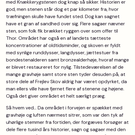
med
Knækkerygstenen
dog knap så sikker. Historien er
god, men stenen står dog et par kilometer fra, hvor
træfningen skulle have fundet sted. Dog kan sagnet
have et gran af sandhed over sig. Flere sagaer nævner
sten, som folk fik brækket ryggen over som offer til
Thor. Området har også en af landets tætteste
koncentrationer af oldtidsminder, og skoven er fyldt
med synlige runddysser, langdysser, jættestuer fra
bondestenalderen samt bronzealderhøje, hvoraf mange
er blevet restaureret for nylig. Tilstedeværelsen af de
mange gravhøje samt store sten tyder desuden på, at
store dele af Frejlev Skov aldrig har været opdyrket, da
man ellers ville have fjernet flere af stenene og højene.
Også det giver området et helt særligt præg.
Så hvem ved… Da området i forvejen er spækket med
gravhøje og luften nærmest sitrer, som var den tyk af
uhørlige stemmer fra fortiden, der forgæves forsøger at
dele flere tusind års historier, sagn og sagaer med den