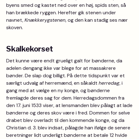
byens smed og kastet ned over en høj, spids sten, så
han brækkede ryggen. Herefter gik stenen under
navnet,
Knækkerygstenen
, og den kan stadig ses nær
skoven.
Skalkekorset
Det kunne være endt grueligt galt for bønderne, da
adelen dengang ikke var blege for at massakrere
bønder. De slap dog billigt. På dette tidspunkt var et
særligt udvalg af herremænd, en såkaldt
herredag
, i
gang med at vælge en ny konge, og bønderne
fremlagde deres sag for dem. Herredagsdommen fra
den 17. juni 1533 viser, at lensmanden blev pålagt at lade
bønderne og deres skov være i fred. Dommen for selve
drabet blev overladt til den kommende konge, og da
Christian d. 3. blev indsat, pålagde han ifølge de senere
beretninger lidt underligt bønderne at betale 12 hvide