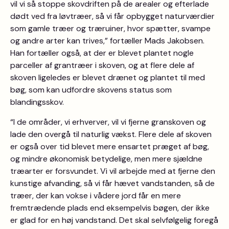
vil vi så stoppe skovdriften på de arealer og efterlade
dødt ved fra løvtræer, så vi får opbygget naturværdier
som gamle træer og træruiner, hvor spætter, svampe
og andre arter kan trives,” fortæller Mads Jakobsen.
Han fortæller også, at der er blevet plantet nogle
parceller af grantræer i skoven, og at flere dele af
skoven ligeledes er blevet drænet og plantet til med
bøg, som kan udfordre skovens status som
blandingsskov.
“I de områder, vi erhverver, vil vi fjerne granskoven og
lade den overgå til naturlig vækst. Flere dele af skoven
er også over tid blevet mere ensartet præget af bøg,
og mindre økonomisk betydelige, men mere sjældne
træarter er forsvundet. Vi vil arbejde med at fjerne den
kunstige afvanding, så vi får hævet vandstanden, så de
træer, der kan vokse i vådere jord får en mere
fremtrædende plads end eksempelvis bøgen, der ikke
er glad for en høj vandstand. Det skal selvfølgelig foregå