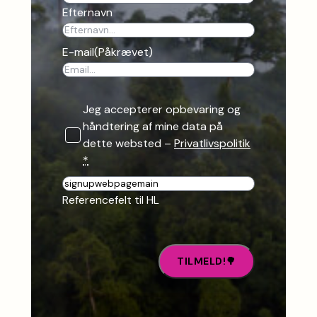
Efternavn
E-mail
(Påkrævet)
Jeg accepterer opbevaring og
håndtering af mine data på
dette websted –
Privatlivspolitik
*
R
e
Referencefelt til HL
f
e
r
e
n
c