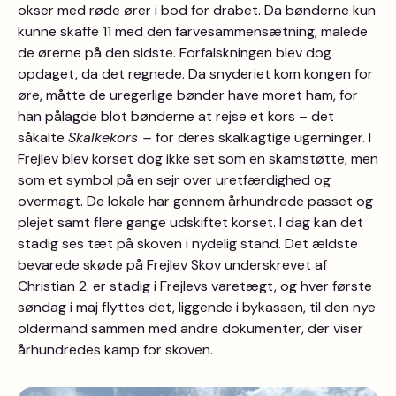
okser med røde ører i bod for drabet. Da bønderne kun
kunne skaffe 11 med den farvesammensætning, malede
de ørerne på den sidste. Forfalskningen blev dog
opdaget, da det regnede. Da snyderiet kom kongen for
øre, måtte de uregerlige bønder have moret ham, for
han pålagde blot bønderne at rejse et kors – det
såkalte
Skalkekors –
for deres skalkagtige ugerninger. I
Frejlev blev korset dog ikke set som en skamstøtte, men
som et symbol på en sejr over uretfærdighed og
overmagt. De lokale har gennem århundrede passet og
plejet samt flere gange udskiftet korset. I dag kan det
stadig ses tæt på skoven i nydelig stand. Det ældste
bevarede skøde på Frejlev Skov underskrevet af
Christian 2. er stadig i Frejlevs varetægt, og hver første
søndag i maj flyttes det, liggende i bykassen, til den nye
oldermand sammen med andre dokumenter, der viser
århundredes kamp for skoven.