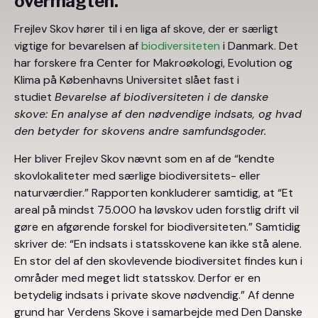
overmagten.
Frejlev Skov hører til i en liga af skove, der er særligt
vigtige for bevarelsen af
biodiversiteten
i Danmark. Det
har forskere fra Center for Makroøkologi, Evolution og
Klima på Københavns Universitet slået fast i
studiet
Bevarelse af biodiversiteten i de danske
skove: En analyse af den nødvendige indsats, og hvad
den betyder for skovens andre samfundsgoder.
Her bliver Frejlev Skov nævnt som en af de “kendte
skovlokaliteter med særlige biodiversitets- eller
naturværdier.” Rapporten konkluderer samtidig, at “Et
areal på mindst 75.000 ha løvskov uden forstlig drift vil
gøre en afgørende forskel for biodiversiteten.” Samtidig
skriver de: “En indsats i statsskovene kan ikke stå alene.
En stor del af den skovlevende biodiversitet findes kun i
områder med meget lidt statsskov. Derfor er en
betydelig indsats i private skove nødvendig.” Af denne
grund har Verdens Skove i samarbejde med Den Danske