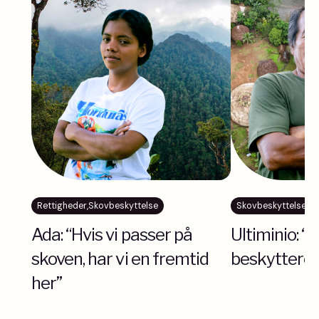
Rettigheder
,
Skovbeskyttelse
Skovbeskyttelse
Ada: “Hvis vi passer på
Ultiminio: “
skoven, har vi en fremtid
beskyttere”
her”