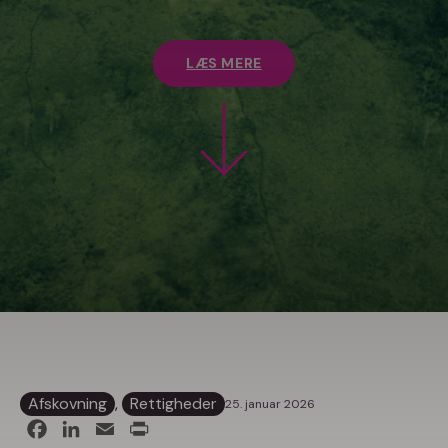
LÆS MERE
Afskovning
, 
Rettigheder
25. januar 2026
Facebook
LinkedIn
Email
Print