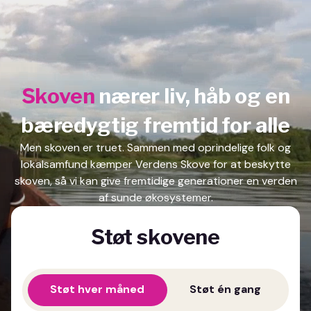
Skoven
nærer liv, håb og en
bæredygtig fremtid for alle
Men skoven er truet. Sammen med oprindelige folk og
lokalsamfund kæmper Verdens Skove for at beskytte
skoven, så vi kan give fremtidige generationer en verden
af sunde økosystemer.
Støt skovene
Støt hver måned
Støt én gang