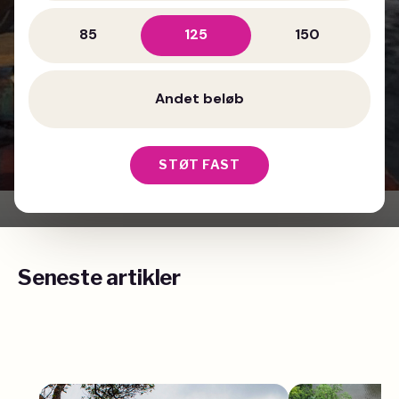
85
125
150
STØT FAST
Seneste artikler