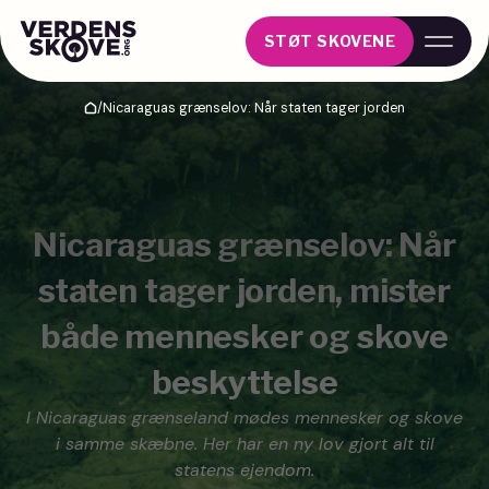
STØT SKOVENE
/
Nicaraguas grænselov: Når staten tager jorden
Hjem
Nicaraguas grænselov: Når
staten tager jorden, mister
både mennesker og skove
beskyttelse
I Nicaraguas grænseland mødes mennesker og skove
i samme skæbne. Her har en ny lov gjort alt til
statens ejendom.