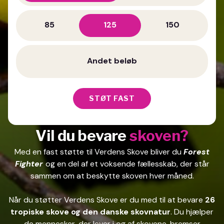
85
125
150
STØT FAST
Vil du bevare
skoven?
Med en fast støtte til Verdens Skove bliver du
Forest
Fighter
og en del af et voksende fællesskab, der står
sammen om at beskytte skoven hver måned.
Når du støtter Verdens Skove er du med til at bevare
26
tropiske skove og den danske skovnatur
. Du hjælper
de mennesker, der lever i og af skovene, bremser