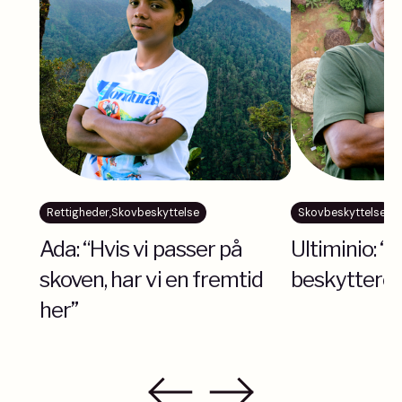
Rettigheder
,
Skovbeskyttelse
Skovbeskyttelse
Ada: “Hvis vi passer på
Ultiminio: “
skoven, har vi en fremtid
beskyttere”
her”