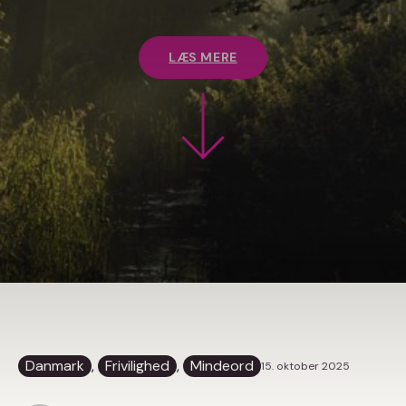
LÆS MERE
Danmark
, 
Frivilighed
, 
Mindeord
15. oktober 2025