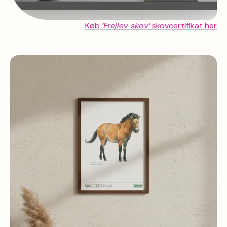
Køb
‘Frejlev skov
‘ skovcertifikat her