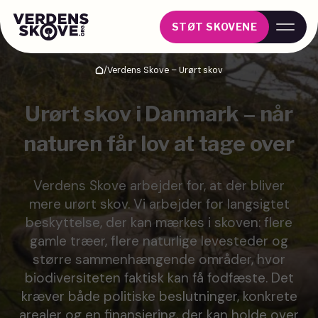
STØT SKOVENE
/
Verdens Skove – Urørt skov
Hjem
Urørt skov i Danmark – når
naturen får lov at tage over
Verdens Skove arbejder for, at der bliver
mere urørt skov. Vi arbejder for langsigtet
beskyttelse, der kan mærkes i skoven: flere
gamle træer, flere naturlige levesteder og
større sammenhængende områder, hvor
biodiversiteten faktisk kan få fodfæste. Det
kræver både politiske beslutninger, konkrete
arealer og en finansiering, der kan holde over