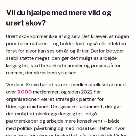
Vil du hjælpe med mere vild og
urørt skov?
Urørt skov kommer ikke af sig selv. Det kræver, at nogen
prioriterer naturen – og holder fast, også når effekten
først for alvor kan ses om år og årtier. Derfor betyder
stabil støtte meget: den gør det muligt at arbejde
langsigtet, støtte konkrete arealer og presse på for
rammer, der sikrer beskyttelsen.
Verdens Skove har et stærkt medlemsfællesskab med
over
6.000
medlemmer, og siden 2022 har
organisationen været strategisk partner for
Udenrigsministeriet. Det giver et fundament, der gør
det muligt at planlægge langsigtet, indgå
partnerskaber og arbejde mere konsekvent – både
med politisk påvirkning og med indsatser i felten, hvor
skov først for alvor er beskyttet, når den faktisk får lov