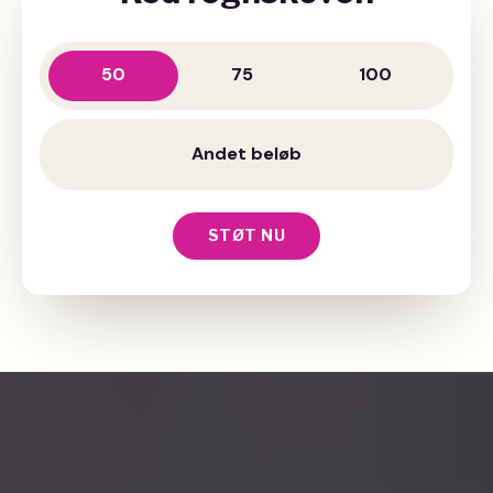
50
75
100
STØT NU