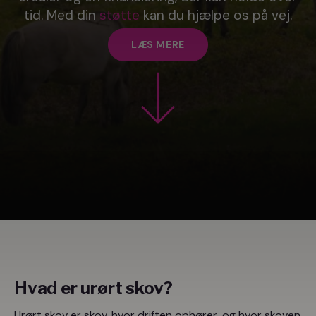
tid. Med din
støtte
kan du hjælpe os på vej.
LÆS MERE
Hvad er urørt skov?
Urørt skov er skov, hvor driften ophører, og hvor skoven