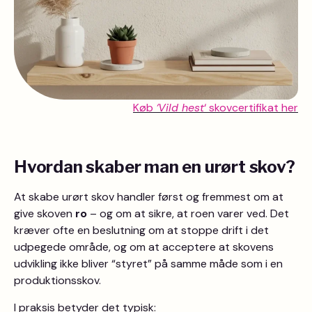
Køb
‘Vild hest
‘ skovcertifikat her
Hvordan skaber man en urørt skov?
At skabe urørt skov handler først og fremmest om at
give skoven
ro
– og om at sikre, at roen varer ved. Det
kræver ofte en beslutning om at stoppe drift i det
udpegede område, og om at acceptere at skovens
udvikling ikke bliver “styret” på samme måde som i en
produktionsskov.
I praksis betyder det typisk: