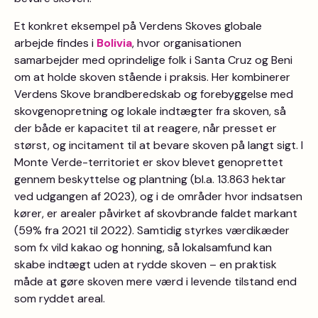
Et konkret eksempel på Verdens Skoves globale
arbejde findes i
Bolivia
, hvor organisationen
samarbejder med oprindelige folk i Santa Cruz og Beni
om at holde skoven stående i praksis. Her kombinerer
Verdens Skove brandberedskab og forebyggelse med
skovgenopretning og lokale indtægter fra skoven, så
der både er kapacitet til at reagere, når presset er
størst, og incitament til at bevare skoven på langt sigt. I
Monte Verde-territoriet er skov blevet genoprettet
gennem beskyttelse og plantning (bl.a. 13.863 hektar
ved udgangen af 2023), og i de områder hvor indsatsen
kører, er arealer påvirket af skovbrande faldet markant
(59% fra 2021 til 2022). Samtidig styrkes værdikæder
som fx vild kakao og honning, så lokalsamfund kan
skabe indtægt uden at rydde skoven – en praktisk
måde at gøre skoven mere værd i levende tilstand end
som ryddet areal.