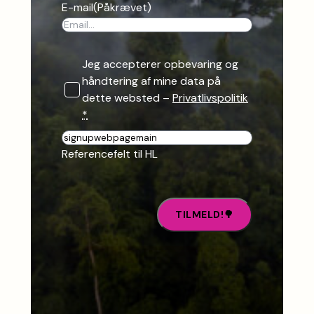
E-mail
(Påkrævet)
Jeg accepterer opbevaring og
håndtering af mine data på
dette websted –
Privatlivspolitik
*
R
e
Referencefelt til HL
f
e
r
e
n
c
e