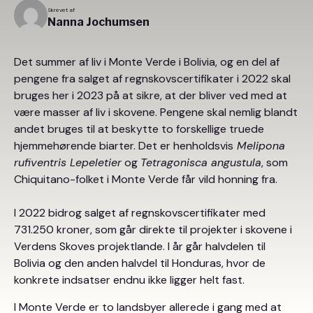
Skrevet af
Nanna Jochumsen
Det summer af liv i Monte Verde i Bolivia, og en del af
pengene fra salget af regnskovscertifikater i 2022 skal
bruges her i 2023 på at sikre, at der bliver ved med at
være masser af liv i skovene. Pengene skal nemlig blandt
andet bruges til at beskytte to forskellige truede
hjemmehørende biarter. Det er henholdsvis
Melipona
rufiventris Lepeletier
og
Tetragonisca angustula
, som
Chiquitano-folket i Monte Verde får vild honning fra.
I 2022 bidrog salget af regnskovscertifikater med
731.250 kroner, som går direkte til projekter i skovene i
Verdens Skoves projektlande. I år går halvdelen til
Bolivia og den anden halvdel til Honduras, hvor de
konkrete indsatser endnu ikke ligger helt fast.
I Monte Verde er to landsbyer allerede i gang med at