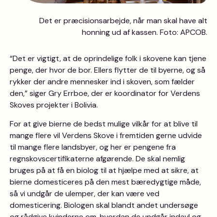
Det er præcisionsarbejde, når man skal have alt
honning ud af kassen. Foto: APCOB.
“Det er vigtigt, at de oprindelige folk i skovene kan tjene
penge, der hvor de bor. Ellers flytter de til byerne, og så
rykker der andre mennesker ind i skoven, som fælder
den,” siger Gry Errboe, der er koordinator for Verdens
Skoves projekter i Bolivia.
For at give bierne de bedst mulige vilkår for at blive til
mange flere vil Verdens Skove i fremtiden gerne udvide
til mange flere landsbyer, og her er pengene fra
regnskovscertifikaterne afgørende. De skal nemlig
bruges på at få en biolog til at hjælpe med at sikre, at
bierne domesticeres på den mest bæredygtige måde,
så vi undgår de ulemper, der kan være ved
domesticering. Biologen skal blandt andet undersøge
og rådgive kvinderne om, hvordan de undgår indavl og