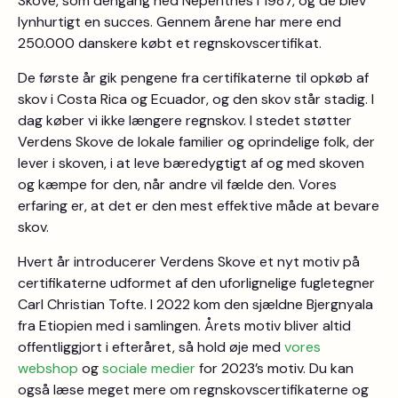
Skove, som dengang hed Nepenthes i 1987, og de blev
lynhurtigt en succes. Gennem årene har mere end
250.000 danskere købt et regnskovscertifikat.
De første år gik pengene fra certifikaterne til opkøb af
skov i Costa Rica og Ecuador, og den skov står stadig. I
dag køber vi ikke længere regnskov. I stedet støtter
Verdens Skove de lokale familier og oprindelige folk, der
lever i skoven, i at leve bæredygtigt af og med skoven
og kæmpe for den, når andre vil fælde den. Vores
erfaring er, at det er den mest effektive måde at bevare
skov.
Hvert år introducerer Verdens Skove et nyt motiv på
certifikaterne udformet af den uforlignelige fugletegner
Carl Christian Tofte. I 2022 kom den sjældne Bjergnyala
fra Etiopien med i samlingen. Årets motiv bliver altid
offentliggjort i efteråret, så hold øje med
vores
webshop
og
sociale medier
for 2023’s motiv. Du kan
også læse meget mere om regnskovscertifikaterne og