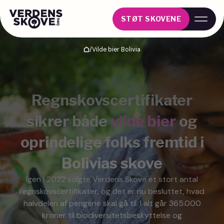
STØT SKOVENE
/
Vilde bier Bolivia
Hjem
Regnskovscertifikater
sikrer både
vilde bier
og
oprindelige folks fremtid i
Bolivias skove
Igen i 2022 solgte Verdens Skove et stort antal
regnskovscertifikater, og det er nu besluttet, hvad
halvdelen af pengene skal gå til. I alt går 365.000
kroner til biodiversitetsbeskyttelse og