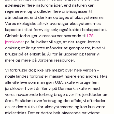
ødelægger flere naturområder, end naturen kan
regenerere, og vi udleder flere drivhusgasser til
atmosfæren, end der kan optages af økosystemerne.
Vores økologiske aftryk overstiger økosystemernes
kapacitet til at forny sig selv, også kaldet biokapacitet.
Globalt forbruger vi ressourcer svarende til
1.75
jordkloder
pr. år, hvilket vil sige, at det tager Jorden
omkring et år og otte måneder at genoprette, hvad vi
bruger på et enkelt år. År for år udpiner og tærer vi
mere og mere på Jordens ressourcer.
Vi forbruger dog ikke lige meget over hele verden –
nogle landes forbrug er massivt højere end andres. Hvis
alle ville leve som man gør i USA, skulle vi bruge fem
jordkloder hvert år. Ser vi på Danmark, skulle vi med
vores nuværende forbrug bruge over fire jordkloder om
året. Et sådant overforbrug og det affald, vi efterlader
os, er destruktivt for økosystemerne og kan kun være
midlertidigt. Det er derfor helt afgørende og yderst