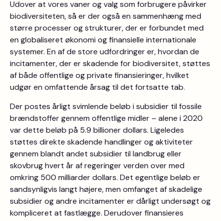
Udover at vores vaner og valg som forbrugere påvirker
biodiversiteten, så er der også en sammenhæng med
større processer og strukturer, der er forbundet med
en globaliseret økonomi og finansielle internationale
systemer. En af de store udfordringer er, hvordan de
incitamenter, der er skadende for biodiversitet, støttes
af både offentlige og private finansieringer, hvilket
udgør en omfattende årsag til det fortsatte tab.
Der postes årligt svimlende beløb i subsidier til fossile
brændstoffer gennem offentlige midler – alene i 2020
var dette beløb på 5.9 billioner dollars. Ligeledes
støttes direkte skadende handlinger og aktiviteter
gennem blandt andet subsidier til landbrug eller
skovbrug hvert år af regeringer verden over med
omkring 500 milliarder dollars. Det egentlige beløb er
sandsynligvis langt højere, men omfanget af skadelige
subsidier og andre incitamenter er dårligt undersøgt og
kompliceret at fastlægge. Derudover finansieres