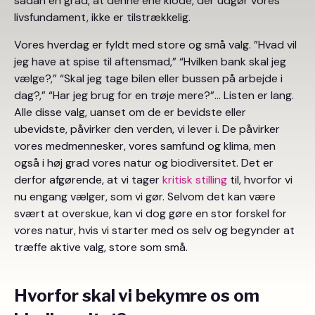
sådan en grad, at denne ene klode, der udgør vores
livsfundament, ikke er tilstrækkelig.
Vores hverdag er fyldt med store og små valg. ”Hvad vil
jeg have at spise til aftensmad,” “Hvilken bank skal jeg
vælge?,” “Skal jeg tage bilen eller bussen på arbejde i
dag?,” “Har jeg brug for en trøje mere?”… Listen er lang.
Alle disse valg, uanset om de er bevidste eller
ubevidste, påvirker den verden, vi lever i. De påvirker
vores medmennesker, vores samfund og klima, men
også i høj grad vores natur og biodiversitet. Det er
derfor afgørende, at vi tager
kritisk stilling
til, hvorfor vi
nu engang vælger, som vi gør. Selvom det kan være
svært at overskue, kan vi dog gøre en stor forskel for
vores natur, hvis vi starter med os selv og begynder at
træffe aktive valg, store som små.
Hvorfor skal vi bekymre os om