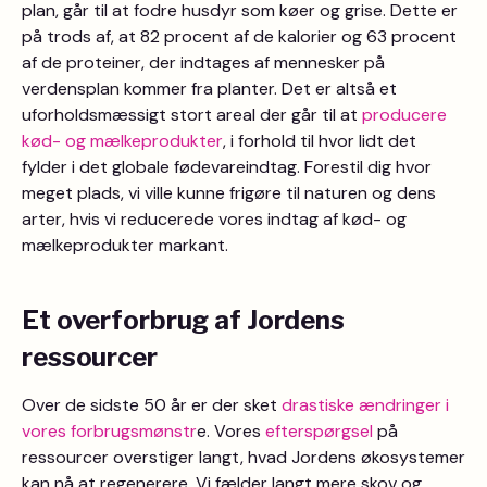
plan, går til at fodre husdyr som køer og grise. Dette er
på trods af, at 82 procent af de kalorier og 63 procent
af de proteiner, der indtages af mennesker på
verdensplan kommer fra planter. Det er altså et
uforholdsmæssigt stort areal der går til at
producere
kød- og mælkeprodukter
, i forhold til hvor lidt det
fylder i det globale fødevareindtag. Forestil dig hvor
meget plads, vi ville kunne frigøre til naturen og dens
arter, hvis vi reducerede vores indtag af kød- og
mælkeprodukter markant.
Et overforbrug af Jordens
ressourcer
Over de sidste 50 år er der sket
drastiske ændringer i
vores forbrugsmønstr
e. Vores
efterspørgsel
på
ressourcer overstiger langt, hvad Jordens økosystemer
kan nå at regenerere. Vi fælder langt mere skov og