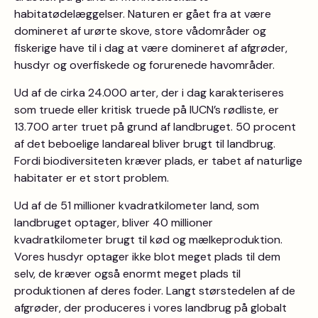
habitatødelæggelser. Naturen er gået fra at være
domineret af urørte skove, store vådområder og
fiskerige have til i dag at være domineret af afgrøder,
husdyr og overfiskede og forurenede havområder.
Ud af de cirka 24.000 arter, der i dag karakteriseres
som truede eller kritisk truede på IUCN’s rødliste, er
13.700 arter truet på grund af landbruget. 50 procent
af det beboelige landareal bliver brugt til landbrug.
Fordi biodiversiteten kræver plads, er tabet af naturlige
habitater er et stort problem.
Ud af de 51 millioner kvadratkilometer land, som
landbruget optager, bliver 40 millioner
kvadratkilometer brugt til kød og mælkeproduktion.
Vores husdyr optager ikke blot meget plads til dem
selv, de kræver også enormt meget plads til
produktionen af deres foder. Langt størstedelen af de
afgrøder, der produceres i vores landbrug på globalt