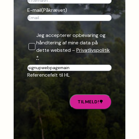
E-mail
(Påkrævet)
Jeg accepterer opbevaring og
håndtering af mine data på
dette websted –
Privatlivspolitik
*
R
e
Referencefelt til HL
f
e
r
e
n
c
e