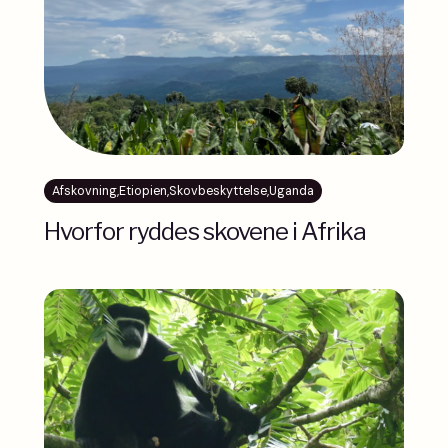
Afskovning
,
Etiopien
,
Skovbeskyttelse
,
Uganda
Hvorfor ryddes skovene i Afrika