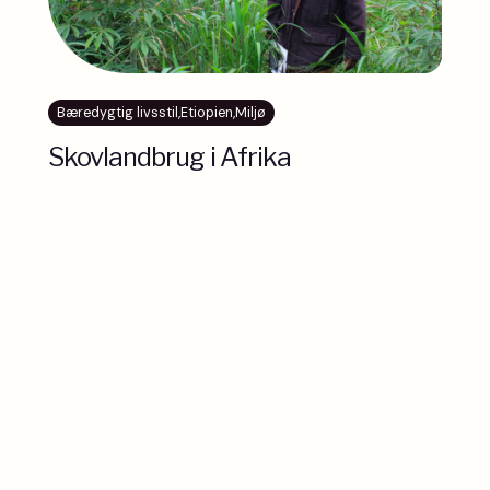
Bæredygtig livsstil
,
Etiopien
,
Miljø
Skovlandbrug i Afrika