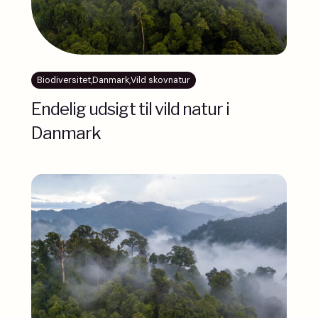
Biodiversitet
,
Danmark
,
Vild skovnatur
Endelig udsigt til vild natur i
Danmark