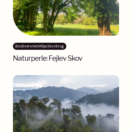
Biodiversitet
,
Miljø
,
Skovbrug
Naturperle: Fejlev Skov