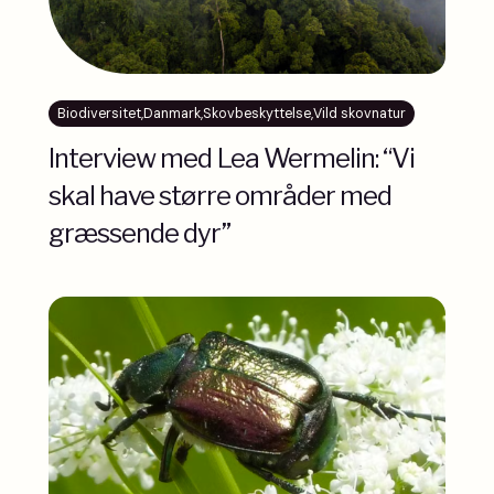
Biodiversitet
,
Danmark
,
Skovbeskyttelse
,
Vild skovnatur
Interview med Lea Wermelin: “Vi
skal have større områder med
græssende dyr”