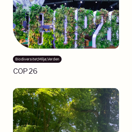
Biodiversitet
,
Miljø
,
Verden
COP 26