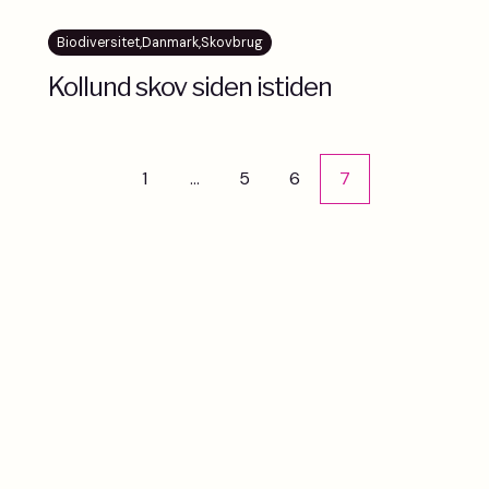
Biodiversitet
,
Danmark
,
Skovbrug
Kollund skov siden istiden
Indlægsinddeling
1
…
5
6
7