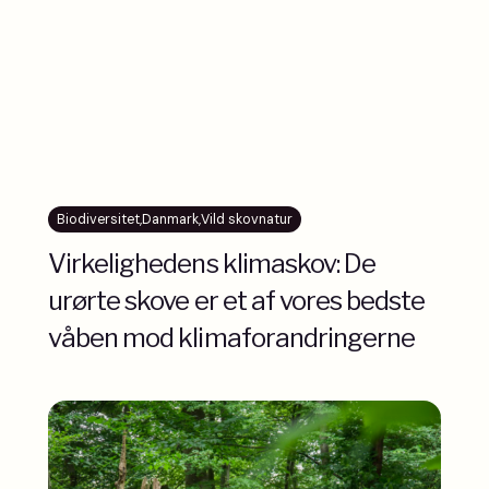
Biodiversitet
,
Danmark
,
Vild skovnatur
Virkelighedens klimaskov: De
urørte skove er et af vores bedste
våben mod klimaforandringerne