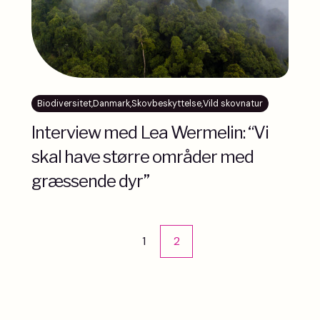
Biodiversitet
,
Danmark
,
Skovbeskyttelse
,
Vild skovnatur
Interview med Lea Wermelin: “Vi
skal have større områder med
græssende dyr”
Indlægsinddeling
1
2