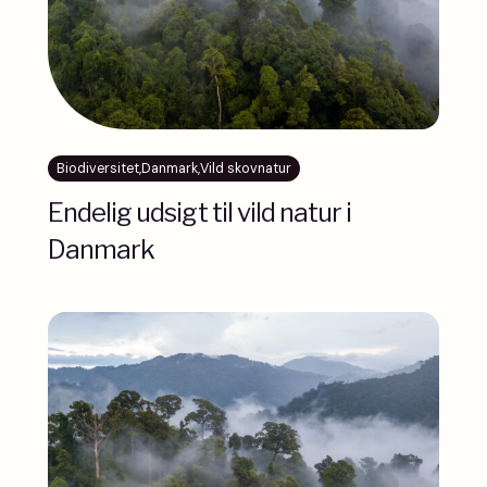
Biodiversitet
,
Danmark
,
Vild skovnatur
Endelig udsigt til vild natur i
Danmark