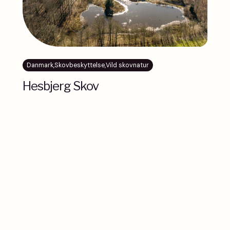
Danmark
,
Skovbeskyttelse
,
Vild skovnatur
Hesbjerg Skov