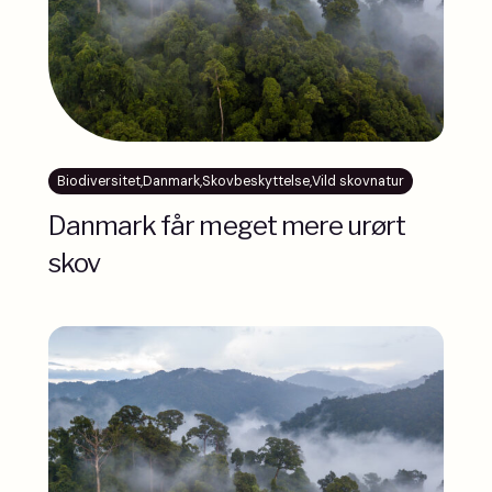
Biodiversitet
,
Danmark
,
Skovbeskyttelse
,
Vild skovnatur
Danmark får meget mere urørt
skov