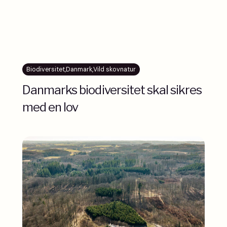
Biodiversitet
,
Danmark
,
Vild skovnatur
Danmarks biodiversitet skal sikres
med en lov