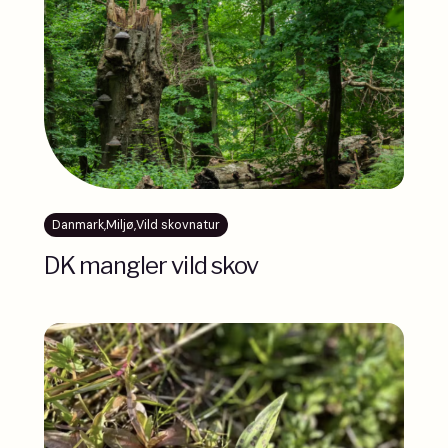
Danmark
,
Miljø
,
Vild skovnatur
DK mangler vild skov