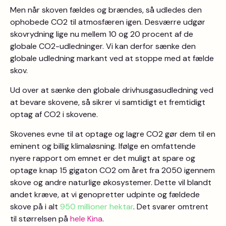
Men når skoven fældes og brændes, så udledes den
ophobede CO2 til atmosfæren igen. Desværre udgør
skovrydning lige nu mellem 10 og 20 procent af de
globale CO2-udledninger. Vi kan derfor sænke den
globale udledning markant ved at stoppe med at fælde
skov.
Ud over at sænke den globale drivhusgasudledning ved
at bevare skovene, så sikrer vi samtidigt et fremtidigt
optag af CO2 i skovene.
Skovenes evne til at optage og lagre CO2 gør dem til en
eminent og billig klimaløsning. Ifølge en omfattende
nyere rapport om emnet er det muligt at spare og
optage knap 15 gigaton CO2 om året fra 2050 igennem
skove og andre naturlige økosystemer. Dette vil blandt
andet kræve, at vi genopretter udpinte og fældede
skove på i alt
950 millioner hektar
. Det svarer omtrent
til størrelsen på
hele Kina
.