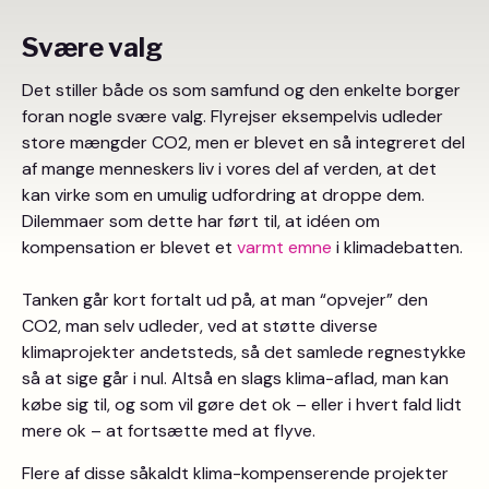
Svære valg
Det stiller både os som samfund og den enkelte borger
foran nogle svære valg. Flyrejser eksempelvis udleder
store mængder CO2, men er blevet en så integreret del
af mange menneskers liv i vores del af verden, at det
kan virke som en umulig udfordring at droppe dem.
Dilemmaer som dette har ført til, at idéen om
kompensation er blevet et
varmt emne
i klimadebatten.
Tanken går kort fortalt ud på, at man “opvejer” den
CO2, man selv udleder, ved at støtte diverse
klimaprojekter andetsteds, så det samlede regnestykke
så at sige går i nul. Altså en slags klima-aflad, man kan
købe sig til, og som vil gøre det ok – eller i hvert fald lidt
mere ok – at fortsætte med at flyve.
Flere af disse såkaldt klima-kompenserende projekter