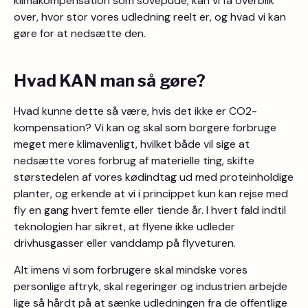
klimakompensation som sovepude, kan vi få overblik
over, hvor stor vores udledning reelt er, og hvad vi kan
gøre for at nedsætte den.
Hvad KAN man så gøre?
Hvad kunne dette så være, hvis det ikke er CO2-
kompensation? Vi kan og skal som borgere forbruge
meget mere klimavenligt, hvilket både vil sige at
nedsætte vores forbrug af materielle ting, skifte
størstedelen af vores kødindtag ud med proteinholdige
planter, og erkende at vi i princippet kun kan rejse med
fly en gang hvert femte eller tiende år. I hvert fald indtil
teknologien har sikret, at flyene ikke udleder
drivhusgasser eller vanddamp på flyveturen.
Alt imens vi som forbrugere skal mindske vores
personlige aftryk, skal regeringer og industrien arbejde
lige så hårdt på at sænke udledningen fra de offentlige