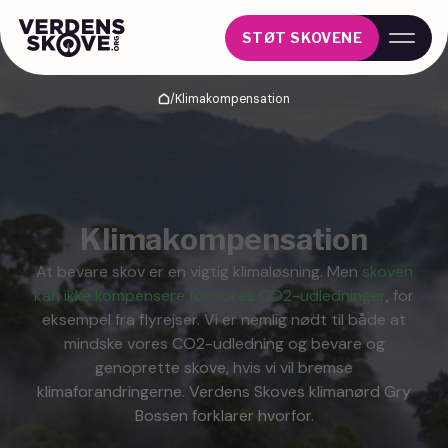
STØT SKOVENE
/
Klimakompensation
Hjem
Klimakompensation
At bevare skov er en vigtig klimaløsning. Men
skoven
kan ikke kompensere for vores CO2-udledninger
,
for
eksempel fra flyrejser. Vi er nemlig nødt til både at
mindske vores CO2-udledning og bevare og
genoprette skove, hvis vi vil bremse
klimaforandringerne. Verdens Skoves klimanørd Gry
Bossen forklarer hvorfor.