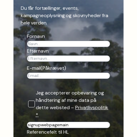
Du får fortællinger, events,
kampagneoplysning og skovnyheder fra
hele verden.
Fornavn
Efternavn
E-mail
(Påkrævet)
Jeg accepterer opbevaring og
håndtering af mine data på
dette websted –
Privatlivspolitik
*
R
e
Referencefelt til HL