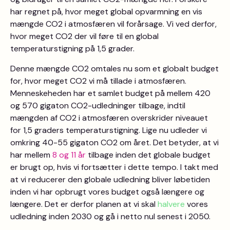
har regnet på, hvor meget global opvarmning en vis
mængde CO2 i atmosfæren vil forårsage. Vi ved derfor,
hvor meget CO2 der vil føre til en global
temperaturstigning på 1,5 grader.
Denne mængde CO2 omtales nu som et globalt budget
for, hvor meget CO2 vi må tillade i atmosfæren.
Menneskeheden har et samlet budget på mellem 420
og 570 gigaton CO2-udledninger tilbage, indtil
mængden af CO2 i atmosfæren overskrider niveauet
for 1,5 graders temperaturstigning. Lige nu udleder vi
omkring 40-55 gigaton CO2 om året. Det betyder, at vi
har mellem
8 og 11 år
tilbage inden det globale budget
er brugt op, hvis vi fortsætter i dette tempo. I takt med
at vi reducerer den globale udledning bliver løbetiden
inden vi har opbrugt vores budget også længere og
længere. Det er derfor planen at vi skal
halvere
vores
udledning inden 2030 og gå i netto nul senest i 2050.