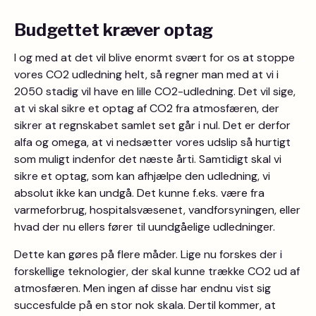
Budgettet kræver optag
I og med at det vil blive enormt svært for os at stoppe
vores CO2 udledning helt, så regner man med at vi i
2050 stadig vil have en lille CO2-udledning. Det vil sige,
at vi skal sikre et optag af CO2 fra atmosfæren, der
sikrer at regnskabet samlet set går i nul. Det er derfor
alfa og omega, at vi nedsætter vores udslip så hurtigt
som muligt indenfor det næste årti. Samtidigt skal vi
sikre et optag, som kan afhjælpe den udledning, vi
absolut ikke kan undgå. Det kunne f.eks. være fra
varmeforbrug, hospitalsvæsenet, vandforsyningen, eller
hvad der nu ellers fører til uundgåelige udledninger.
Dette kan gøres på flere måder. Lige nu forskes der i
forskellige teknologier, der skal kunne trække CO2 ud af
atmosfæren. Men ingen af disse har endnu vist sig
succesfulde på en stor nok skala. Dertil kommer, at