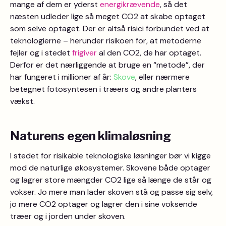
mange af dem er yderst
energikrævende
, så det
næsten udleder lige så meget CO2 at skabe optaget
som selve optaget. Der er altså risici forbundet ved at
teknologierne – herunder risikoen for, at metoderne
fejler og i stedet
frigiver
al den CO2, de har optaget.
Derfor er det nærliggende at bruge en “metode”, der
har fungeret i millioner af år:
Skove
, eller nærmere
betegnet fotosyntesen i træers og andre planters
vækst.
Naturens egen klimaløsning
I stedet for risikable teknologiske løsninger bør vi kigge
mod de naturlige økosystemer. Skovene både optager
og lagrer store mængder CO2 lige så længe de står og
vokser. Jo mere man lader skoven stå og passe sig selv,
jo mere CO2 optager og lagrer den i sine voksende
træer og i jorden under skoven.