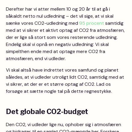
Derefter har vi atter mellem 10 og 20 år til at gå i
såkaldt netto nul udledning – det vil sige, at vi skal
sænke vores CO2-udledning med
95 procent
samtidig
med at vi sikrer et aktivt optag af CO2 fra atmosfæren,
der er lige så stort som vores resterende udledning.
Endelig skal vi opnå en negativ udledning: Vi skal
simpelthen ende med at optage mere CO2 fra
atmosfæren, end vi udleder.
Vi skal altså have indrettet vores samfund og planet
således, at vi udleder utroligt lidt CO2, samtidig med at
vi sikrer, at der er et større optag af CO2. Lad os
forsøge at sætte nogle tal på dette regnestykke.
Det globale CO2-budget
Den CO2, vi udleder lige nu, ophober sig i atmosfæren
og bidrager til en samlet CO2-mængde her. Forskere