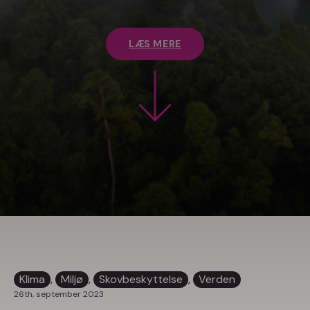
LÆS MERE
Klima
, 
Miljø
, 
Skovbeskyttelse
, 
Verden
26th, september 2023